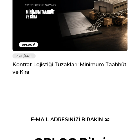
3PL/4PL
Lo
Kontrat Lojistiği Tuzakları: Minimum Taahhüt
202
ve Kira
Re
E-MAIL ADRESİNİZİ BIRAKIN 📧