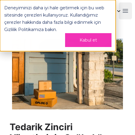
Tedarik Zinciri Yönetiminin Sağladığı Yararlar - OPLOG
Deneyiminizi daha iyi hale getirmek için bu web
OPLOG
Boo
sitesinde çerezleri kullanıyoruz. Kullandığımız
çerezler hakkında daha fazla bilgi edinmek için
Gizlilik Politikamıza
bakın.
Kabul et
Tedarik Zinciri