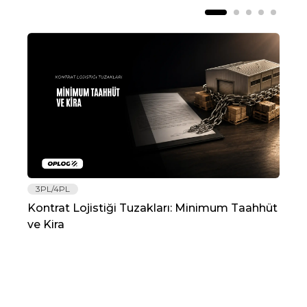
3PL/4PL
Lo
Kontrat Lojistiği Tuzakları: Minimum Taahhüt
202
ve Kira
Re