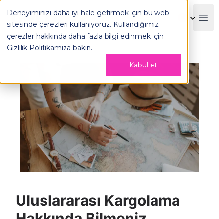
Uluslararası Kargolama Hakkında Bilmeniz Gereken Her Şe
Deneyiminizi daha iyi hale getirmek için bu web
OPLOG
Boo
sitesinde çerezleri kullanıyoruz. Kullandığımız
çerezler hakkında daha fazla bilgi edinmek için
Gizlilik Politikamıza
bakın.
Kabul et
Uluslararası Kargolama
Hakkında Bilmeniz