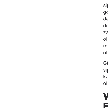
si
g
de
de
za
ol
mü
ol
Gü
si
k
ol
W