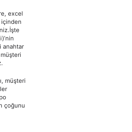
re, excel
a içinden
niz.İşte
)’nin
i anahtar
 müşteri
z.
ı, müşteri
ler
epo
ın çoğunu