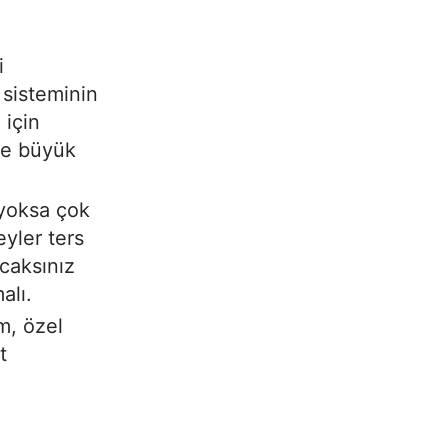
i
 sisteminin
 için
 de büyük
 yoksa çok
eyler ters
acaksınız
alı.
m, özel
t