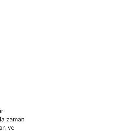
ir
da zaman
tan ve