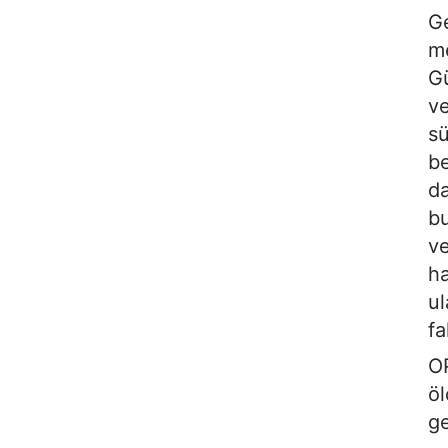
Ge
me
Gü
ve
sü
be
da
bu
ve
ha
ul
fa
OP
öl
ge