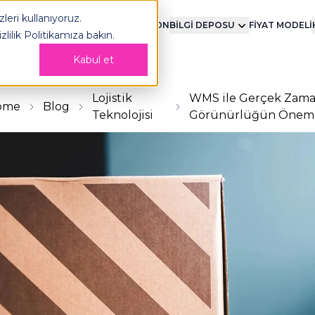
leri kullanıyoruz.
MENT
TEKNOLOJİ
ENTEGRASYON
BİLGİ DEPOSU
FİYAT MODELİ
izlilik Politikamıza
bakın.
Kabul et
Lojistik
WMS ile Gerçek Zama
ome
Blog
Teknolojisi
Görünürlüğün Önem