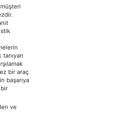
 müşteri
zdir.
nıt
stik
melerin
k tanıyan
arşılamak
ez bir araç
in başarıya
bir
ilen ve