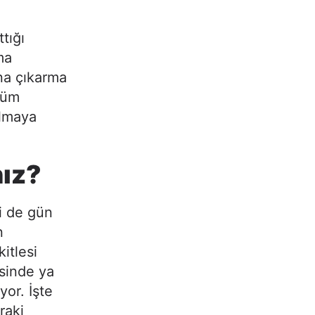
tığı
ma
na çıkarma
tüm
olmaya
ız?
si de gün
n
kitlesi
isinde ya
yor. İşte
raki