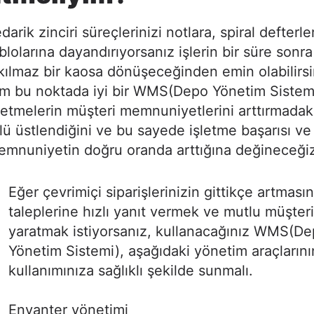
darik zinciri süreçlerinizi notlara, spiral defterle
blolarına dayandırıyorsanız işlerin bir süre sonr
kılmaz bir kaosa dönüşeceğinden emin olabilirsi
m bu noktada iyi bir WMS(Depo Yönetim Sistemi
letmelerin müşteri memnuniyetlerini arttırmadak
lü üstlendiğini ve bu sayede işletme başarısı ve
mnuniyetin doğru oranda arttığına değineceği
Eğer çevrimiçi siparişlerinizin gittikçe artmasın
taleplerine hızlı yanıt vermek ve mutlu müşteri
yaratmak istiyorsanız, kullanacağınız WMS(D
Yönetim Sistemi), aşağıdaki yönetim araçların
kullanımınıza sağlıklı şekilde sunmalı.
Envanter yönetimi