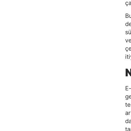
ça
Bu
de
sü
ve
çe
it
E-
ge
te
ar
da
ta