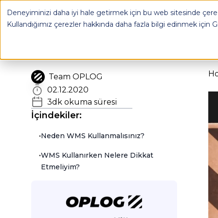
WMS ile Gerçek Zamanlı Görünürlüğün Önemi - OPLOG
Deneyiminizi daha iyi hale getirmek için bu web sitesinde çerez
OPLOG
FULFILL
Kullandığımız çerezler hakkında daha fazla bilgi edinmek için
G
H
Team OPLOG
02.12.2020
3
dk okuma süresi
İçindekiler:
•
Neden WMS Kullanmalısınız?
•
WMS Kullanırken Nelere Dikkat
Etmeliyim?