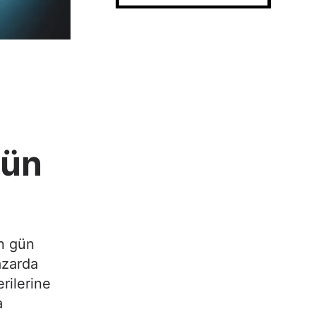
ğün
en gün
azarda
rilerine
a