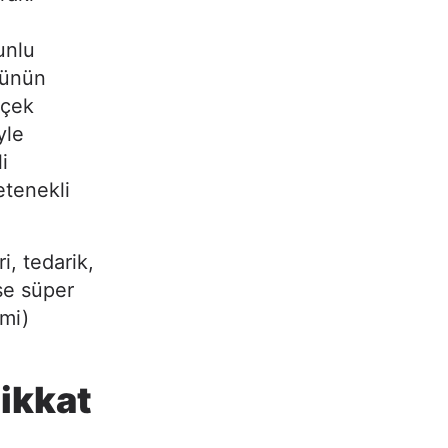
unlu
ürünün
rçek
yle
i
etenekli
, tedarik,
ise süper
mi)
ikkat