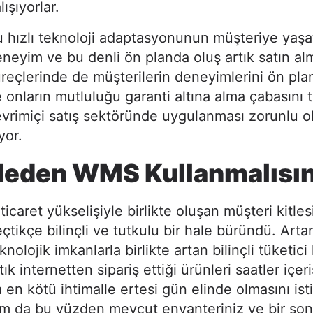
lışıyorlar.
 hızlı teknoloji adaptasyonunun müşteriye yaşat
neyim ve bu denli ön planda oluş artık satın al
reçlerinde de müşterilerin deneyimlerini ön pla
 onların mutluluğu garanti altına alma çabasını 
vrimiçi satış sektöründe uygulanması zorunlu 
iyor.
Neden WMS Kullanmalısın
ticaret yükselişiyle birlikte oluşan müşteri kitle
çtikçe bilinçli ve tutkulu bir hale büründü. Arta
knolojik imkanlarla birlikte artan bilinçli tüketici 
tık internetten sipariş ettiği ürünleri saatler içer
 en kötü ihtimalle ertesi gün elinde olmasını isti
m da bu yüzden mevcut envanteriniz ve bir son