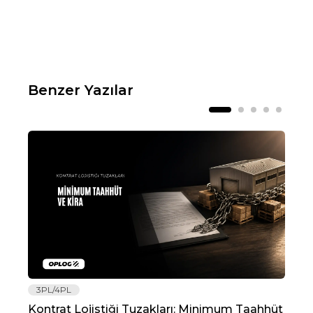
Benzer Yazılar
3PL/4PL
Lo
Kontrat Lojistiği Tuzakları: Minimum Taahhüt
202