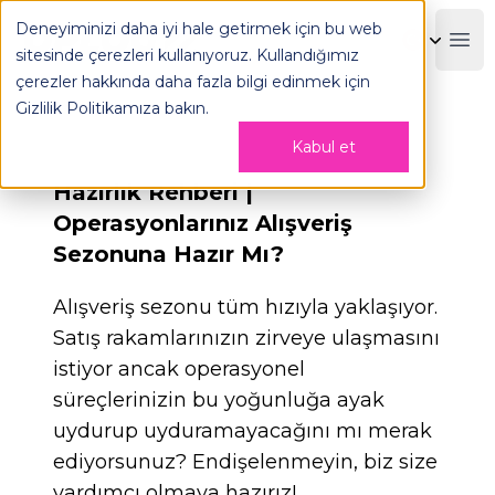
Operasyonlarınız Alışveriş Sezonuna Hazır Mı? - OPLOG
Deneyiminizi daha iyi hale getirmek için bu web
OPLOG
Boo
sitesinde çerezleri kullanıyoruz. Kullandığımız
çerezler hakkında daha fazla bilgi edinmek için
Gizlilik Politikamıza
bakın.
Kabul et
Hazırlık Rehberi |
Operasyonlarınız Alışveriş
Sezonuna Hazır Mı?
Alışveriş sezonu tüm hızıyla yaklaşıyor.
Satış rakamlarınızın zirveye ulaşmasını
istiyor ancak operasyonel
süreçlerinizin bu yoğunluğa ayak
uydurup uyduramayacağını mı merak
ediyorsunuz? Endişelenmeyin, biz size
yardımcı olmaya hazırız!