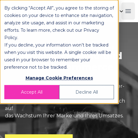
By clicking “Accept All”, you agree to the storing of
OPLOG
Boo
cookies on your device to enhance site navigation,
analyze site usage, and assist in our marketing
efforts. To learn more, check out our
Privacy
Policy
.
Kundenzufriedenheit,
If you decline, your information won’t be tracked
when you visit this website. A single cookie will be
Lagerung, Versand und
used in your browser to remember your
mehr im E-Commerce
preference not to be tracked.
Manage Cookie Preferences
Delegieren Sie Ihre Lager-, Verpackungs-, Liefer-
Accept All
Decline All
und
Rücksendungsprozesse und fokussieren Sie sich
auf
das Wachstum Ihrer Marke und Ihres Umsatzes.