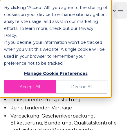
By clicking “Accept All”, you agree to the storing of
OPLOG
Boo
cookies on your device to enhance site navigation,
analyze site usage, and assist in our marketing
efforts. To learn more, check out our
Privacy
Policy
.
Preise für alle Ihre
If you decline, your information won’t be tracked
when you visit this website. A single cookie will be
Bedürfnisse
used in your browser to remember your
preference not to be tracked.
Manage Cookie Preferences
Wachstumsfreundliches Preismodell
Keine versteckten Kosten
Accept All
Decline All
Pay-per-Order Zahlungsmodell
Transparente Preisgestaltung
Keine bindenden Verträge
Verpackung, Geschenkverpackung,
Etikettierung, Bündelung, Qualitätskontrolle
und viele weitere Mehrwertdienste