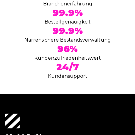
Kurierdienst basierend auf Ihren
Branchenerfahrung
Bestellanforderungen (Größe und Gewicht),
99.9%
Lieferziel und der Leistung des Kurierdienstes.
Bestellgenauigkeit
99.9%
Narrensichere Bestandsverwaltung
96%
Mehrwertdienste
Kundenzufriedenheitswert
Wir gehen immer die Extrameile für diejenigen,
24/7
die keine Angst haben, mehr zu verlangen.
Kontaktieren Sie uns, um mehr über unsere
Kundensupport
Mehrwertdienste zu erfahren, die von
Retourenmanagement bis hin zu speziellen
Branding-Anforderungen reichen.