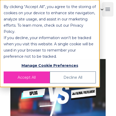
By clicking “Accept All”, you agree to the storing of
OPLOG
Boo
cookies on your device to enhance site navigation,
analyze site usage, and assist in our marketing
efforts. To learn more, check out our
Privacy
Policy
.
OPLOG vs. J&J Fulfillment:
If you decline, your information won’t be tracked
Welcher 3PL-Partner passt zu
when you visit this website. A single cookie will be
used in your browser to remember your
Ihnen?
preference not to be tracked.
Manage Cookie Preferences
Accept All
Decline All