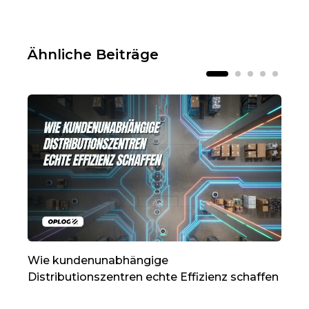
Ähnliche Beiträge
Wie kundenunabhängige
Sho
Distributionszentren echte Effizienz schaffen
üb
en