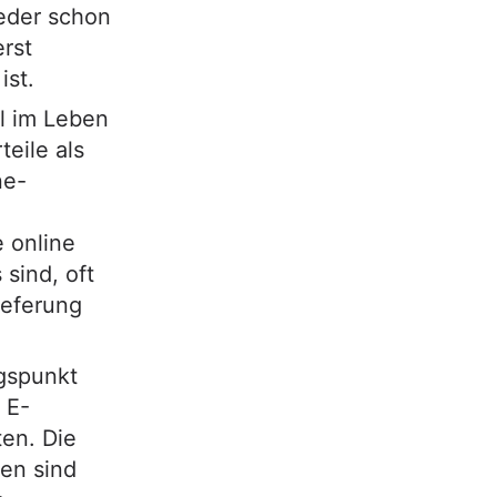
jeder schon
erst
ist.
l im Leben
eile als
ne-
 online
sind, oft
ieferung
gspunkt
 E-
en. Die
ten sind