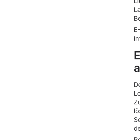
Li
La
Be
E
in
E
De
Lo
Zu
lö
Se
de
R