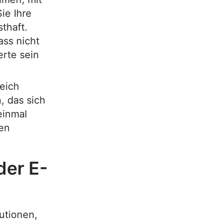
ie Ihre
thaft.
ass nicht
rte sein
eich
, das sich
 einmal
ren
er E-
utionen,