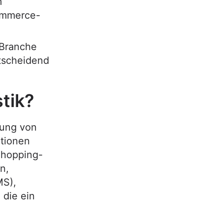
m
Commerce-
 Branche
ntscheidend
tik?
tung von
tionen
Shopping-
n,
MS),
 die ein