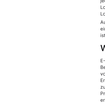
je
Lo
Lo
Au
ei
is
W
E
B
v
Er
z
Pr
er