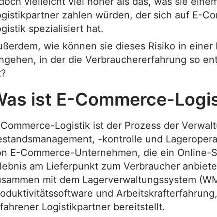
doch vielleicht viel höher als das, was sie eine
gistikpartner zahlen würden, der sich auf E-
gistik spezialisiert hat.
ßerdem, wie können sie dieses Risiko in einer
ngehen, in der die Verbrauchererfahrung so e
t?
as ist E-Commerce-Logis
-Commerce-Logistik ist der Prozess der Verwal
estandsmanagement, -kontrolle und Lageropera
on E-Commerce-Unternehmen, die ein Online-
lebnis am Lieferpunkt zum Verbraucher anbiete
usammen mit dem Lagerverwaltungssystem (W
oduktivitätssoftware und Arbeitskrafterfahrung,
fahrener Logistikpartner bereitstellt.