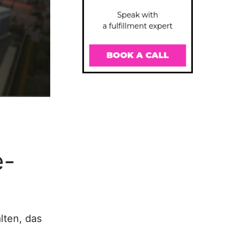
e-
lten, das