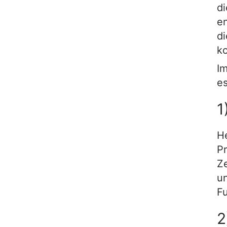
di
e
d
k
I
es
1
He
P
Ze
un
Fu
2