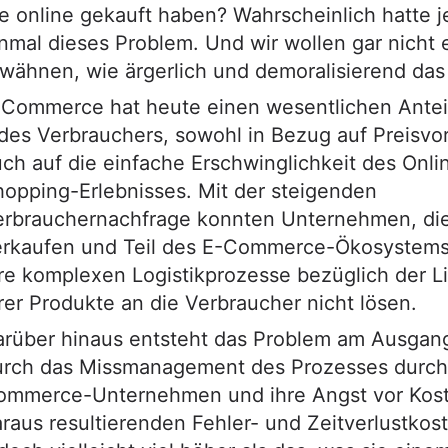
e online gekauft haben? Wahrscheinlich hatte 
nmal dieses Problem. Und wir wollen gar nicht 
wähnen, wie ärgerlich und demoralisierend das 
-Commerce hat heute einen wesentlichen Antei
des Verbrauchers, sowohl in Bezug auf Preisvort
ch auf die einfache Erschwinglichkeit des Onli
opping-Erlebnisses. Mit der steigenden
erbrauchernachfrage konnten Unternehmen, die
erkaufen und Teil des E-Commerce-Ökosystems 
re komplexen Logistikprozesse bezüglich der L
rer Produkte an die Verbraucher nicht lösen.
arüber hinaus entsteht das Problem am Ausgan
urch das Missmanagement des Prozesses durch
ommerce-Unternehmen und ihre Angst vor Kost
raus resultierenden Fehler- und Zeitverlustkos