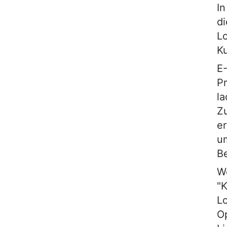
I
di
Lo
K
E
Pr
la
Z
er
um
B
W
"K
Lo
Op