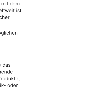
r mit dem
tweit ist
cher
glichen
e das
chende
Produkte,
ik- oder