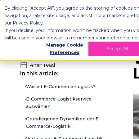
By clicking “Accept All”, you agree to the storing of cookies o
OPLOG
navigation, analyze site usage, and assist in our marketing eff
our
Privacy Policy
.
If you decline, your information won’t be tracked when you visi
will be used in your browser to remember your preference not
H
Manage Cookie
Team OPLOG
Accept All
Preferences
Invalid date
4
min read
In this article:
•
Was ist E-Commerce-Logistik?
•
E-Commerce-Logistikservice
auswählen
•
Grundlegende Dynamiken der E-
Commerce-Logistik
•
Vorteile der E-Commerce-Logistik