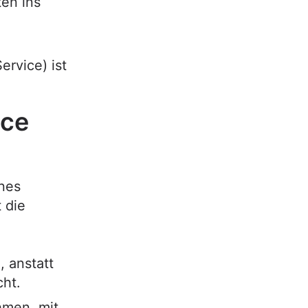
en ins
rvice) ist
ice
ines
 die
, anstatt
cht.
hmen, mit