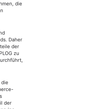
hmen, die
en
nd
nds. Daher
eile der
OPLOG zu
urchführt,
 die
merce-
s
l der