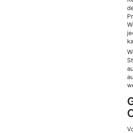
d
Pr
We
je
k
We
St
au
au
w
G
Vo