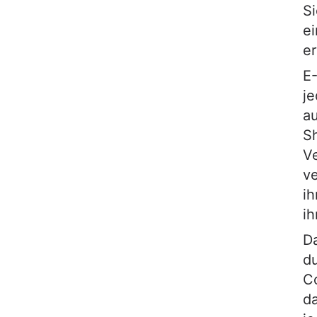
Si
ei
er
E
je
au
Sh
V
v
ih
ih
D
d
C
da