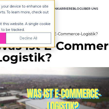
n your device to enhance site
FULFILLMENT
TECHNOLOGIE
KUNDEN
KARRIERE
BLOG
UBER UNS
orts. To learn more, check out
t this website. A single cookie
 to be tracked.
ome
Blog
Was ist E-Commerce-Logistik?
Decline All
Was ist E-Commer
Logistik?