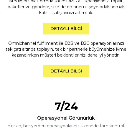
İstediğiniz platformda satın! OPLOG, siparişlerinizi toplar,
paketler ve gönderir, size de en önemli şeye odaklanmak
kalır— satışlarınızı artırmak.
DETAYLI BILGI
B2B & OMNICHANNEL
Omnichannel fulfillment ile B2B ve B2C operasyonlarınızı
FULFILLMENT
tek çatı altında toplayın, tek bir partnerle büyümenize ivme
kazandırırken müşteri beklentilerinizi daha iyi yönetin.
DETAYLI BILGI
7/24
Operasyonel Görünürlük
Her an, her yerden operasyonlarınız üzerinde tam kontrol.