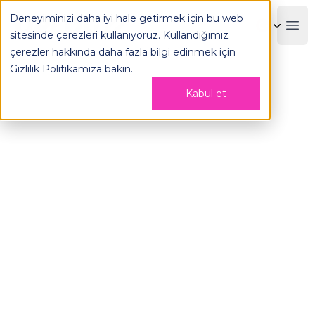
Deneyiminizi daha iyi hale getirmek için bu web
OPLOG
Boo
sitesinde çerezleri kullanıyoruz. Kullandığımız
çerezler hakkında daha fazla bilgi edinmek için
Gizlilik Politikamıza
bakın.
Kabul et
Robot Destekli E-ticaret
Lojistiği
400% Daha Verimli ve Esnek Sözleşme
Seçenekleriyle
Robotik 3PL kullanarak aynı gün teslimat sunun.
Sabit maliyetler olmadan tek bir platformdan
toplama, paketleme, sevkiyat.