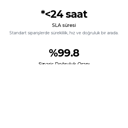
*<
24
saat
SLA süresi
Standart siparişlerde süreklilik, hız ve doğruluk bir arada.
%
99.8
Sipariş Doğruluk Oranı
Doğru sipariş, doğru müşteri, doğru zamanda — %99,8
oranında.
100
+
Ülkeye Ulaşım
Sınırları aşan gönderimler için global fulfillment altyapısı.