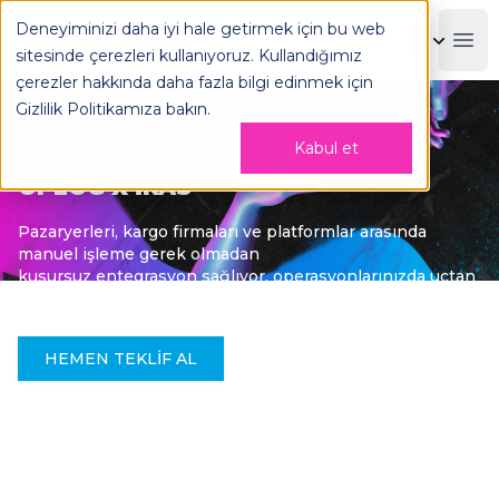
Deneyiminizi daha iyi hale getirmek için bu web
OPLOG
Boo
sitesinde çerezleri kullanıyoruz. Kullandığımız
çerezler hakkında daha fazla bilgi edinmek için
Gizlilik Politikamıza
bakın.
Kabul et
OPLOG X IKAS
Pazaryerleri, kargo firmaları ve platformlar arasında
manuel işleme gerek olmadan
kusursuz entegrasyon sağlıyor, operasyonlarınızda uçtan
uca görünürlük sunuyoruz.
HEMEN TEKLIF AL