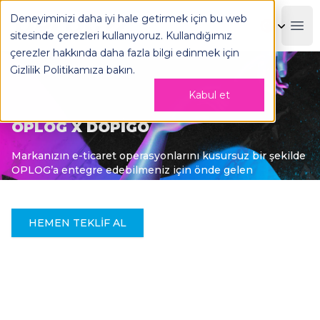
Deneyiminizi daha iyi hale getirmek için bu web
OPLOG
Boo
sitesinde çerezleri kullanıyoruz. Kullandığımız
çerezler hakkında daha fazla bilgi edinmek için
Gizlilik Politikamıza
bakın.
Kabul et
OPLOG X DOPIGO
Markanızın e-ticaret operasyonlarını kusursuz bir şekilde
OPLOG’a entegre edebilmeniz için önde gelen
entegratör firmalarla çalışıyoruz.
HEMEN TEKLIF AL