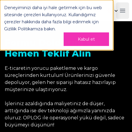
Deneyiminizi daha iyi hale getirmek için bu web
OPLOG
Boo
sitesinde çerezleri kullanıyoruz. Kullandığımız
çerezler hakkında daha fazla bilgi edinmek için
Gizlilik Politikamıza
bakın.
Kabul et
Formu Doldurun ve
Hemen Teklif Alın
E-ticaretin yorucu paketleme ve kargo
süreçlerinden kurtulun! Ürünlerinizi güvenle
depoluyor, gelen her siparişi hatasız hazırlayıp
müşterinize ulaştırıyoruz.
İşleriniz azaldığında maliyetiniz de düşer,
arttığında ise dev teknoloji ağımızla yanınızda
oluruz. OPLOG ile operasyonel yükü değil, sadece
büyümeyi düşünün!