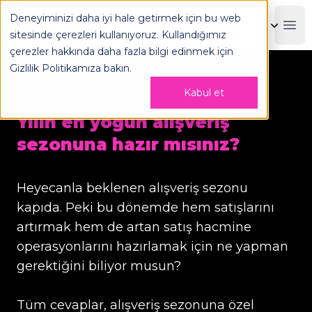
Deneyiminizi daha iyi hale getirmek için bu web
OPLOG
Boo
sitesinde çerezleri kullanıyoruz. Kullandığımız
çerezler hakkında daha fazla bilgi edinmek için
Gizlilik Politikamıza
bakın.
Kabul et
Yılın en yoğun alışveriş
sezonuna hazır mısınız?
Heyecanla beklenen alışveriş sezonu
kapıda. Peki bu dönemde hem satışlarını
artırmak hem de artan satış hacmine
operasyonlarını hazırlamak için ne yapman
gerektiğini biliyor musun?
Tüm cevaplar, alışveriş sezonuna özel