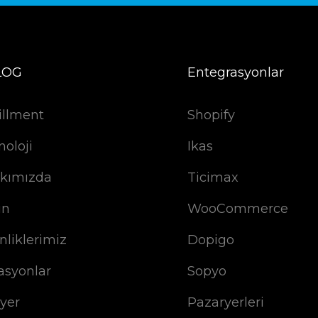
LOG
Entegrasyonlar
illment
Shopify
noloji
Ikas
kımızda
Ticimax
ın
WooCommerce
nliklerimiz
Dopigo
asyonlar
Sopyo
iyer
Pazaryerleri