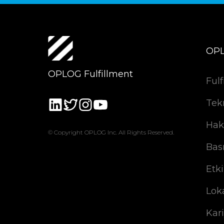
OP
OPLOG Fulfillment
Fulf
Tek
Hak
© Copyright OPLOG Inc. All Rights Reserved.
Bas
Etki
Lok
Kar