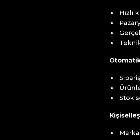
Hızlı 
Pazary
Gerçek
Tekni
Otomatik
Sipari
Ürünle
Stok s
Kişiselle
Marka