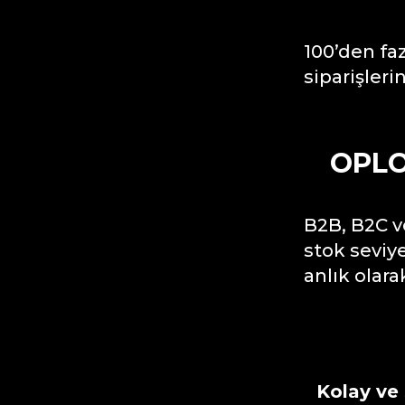
100’den fa
siparişleri
OPLO
B2B, B2C v
stok seviy
anlık olar
Kolay ve