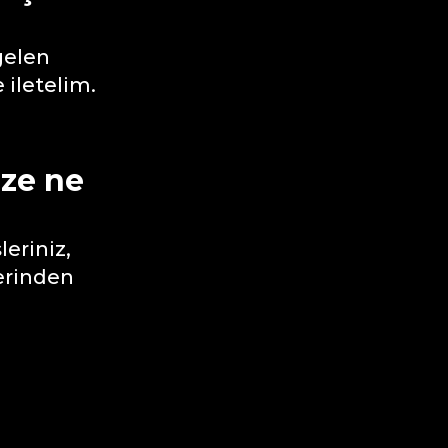
gelen
e iletelim.
ze ne
eriniz,
zerinden