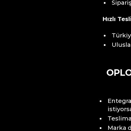
Sipari
Hızlı Tes
Türkiy
Ulusla
OPLOG
Entegra
istiyor
Teslima
Marka d