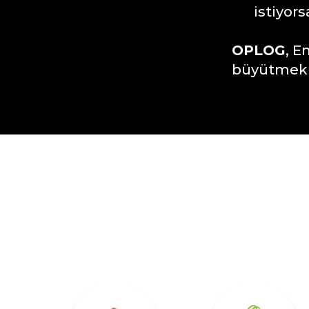
istiyor
OPLOG
, E
büyütmek i