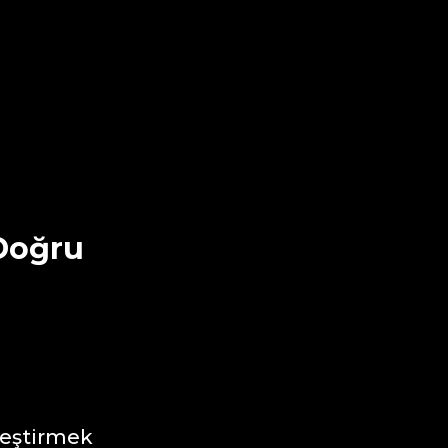
e
 Doğru
leştirmek