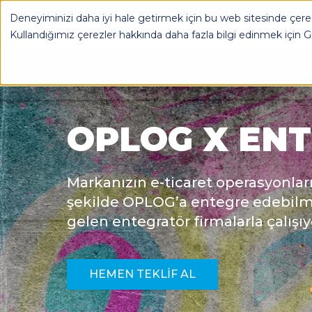
Deneyiminizi daha iyi hale getirmek için bu web sitesinde çerez
OPLOG
FULFILL
Kullandığımız çerezler hakkında daha fazla bilgi edinmek için
G
OPLOG X EN
Markanızın e-ticaret operasyonlar
şekilde OPLOG’a entegre edebilm
gelen entegratör firmalarla çalışı
HEMEN TEKLIF AL