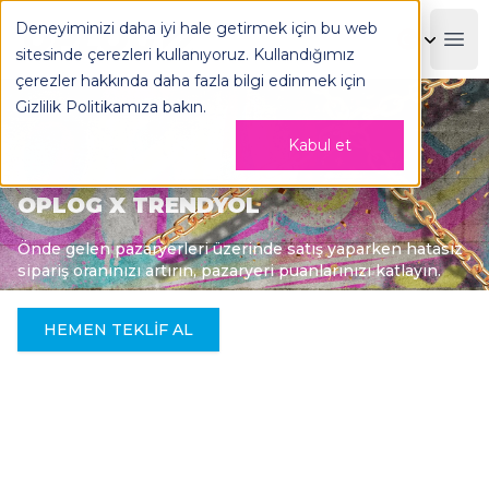
Deneyiminizi daha iyi hale getirmek için bu web
OPLOG
Boo
sitesinde çerezleri kullanıyoruz. Kullandığımız
çerezler hakkında daha fazla bilgi edinmek için
Gizlilik Politikamıza
bakın.
Kabul et
OPLOG X TRENDYOL
Önde gelen pazaryerleri üzerinde satış yaparken hatasız
sipariş oranınızı artırın, pazaryeri puanlarınızı katlayın.
HEMEN TEKLIF AL