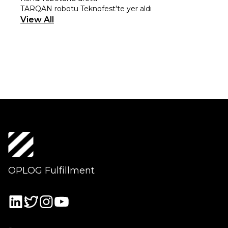
TARQAN robotu Teknofest'te yer aldı
View All
OPLOG Fulfillment