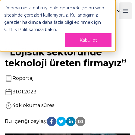
Deneyiminizi daha iyi hale getirmek için bu web
OPLOG
Boo
sitesinde çerezleri kullanıyoruz. Kullandığımız
çerezler hakkında daha fazla bilgi edinmek için
Gizlilik Politikamıza
bakın.
Kabul et
Interpress
‘’Lojistik sektöründe
teknoloji üreten firmayız’’
Roportaj
31.01.2023
4
dk okuma süresi
Bu içeriği paylaş: