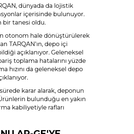
ARQAN, dünyada da lojistik
syonlar içerisinde bulunuyor.
ir tanesi oldu.
in otonom hale dönüştürülerek
nan TARQAN'ın, depo içi
ildiği açıklanıyor. Geleneksel
ipariş toplama hatalarını yüzde
lama hızını da geleneksel depo
çıklanıyor.
ürede karar alarak, deponun
 Ürünlerin bulunduğu en yakın
ma kabiliyetiyle rafları
NU AR-GE'YE