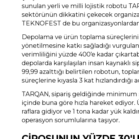
sunulan yerli ve milli lojistik robotu T
sektörünün dikkatini çekecek organiza
TEKNOFEST de bu organizasyonlardan b
Depolama ve ürün toplama süreçlerin
yönetilmesine katkı sağladığı vurgula
verimliliğini yüzde 400’e kadar çıkartab
depolarda karşılaşılan insan kaynaklı s
99,99 azalttığı belirtilen robotun, top
süreçlerine kıyasla 3 kat hızlandırdığı a
TARQAN, sipariş geldiğinde minimum s
içinde buna göre hızla hareket ediyor.
raflara gidiyor ve 1 tona kadar yük kaldır
operasyon sorumlularına taşıyor.
CİROSUNUN YÜZDE 30'U