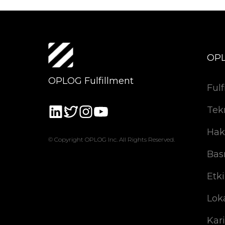
OP
OPLOG Fulfillment
Fulf
Tek
Hak
© Copyright OPLOG Inc. All Rights Reserved.
Bas
Etki
Lok
Kar