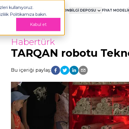
leri kullanıyoruz.
MENT
TEKNOLOJİ
ENTEGRASYON
BİLGİ DEPOSU
FİYAT MODELİ
izlilik Politikamıza
bakın.
Kabul et
Habertürk
TARQAN robotu Teknof
Bu içeriği paylaş: