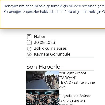
Deneyiminizi daha iyi hale getirmek için bu web sitesinde çerez
OPLOG
FULFILL
Kullandığımız çerezler hakkında daha fazla bilgi edinmek için
G
Haber
30.08.2023
2
dk okuma süresi
Kaynağı Görüntüle
Son Haberler
Yerli lojistik robot
"TARQAN"
TEKNOFEST'te vitrine
çıktı
‘’Lojistik sektöründe
teknoloji üreten