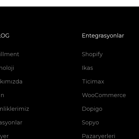
LOG
Entegrasyonlar
illment
Shopify
noloji
Ikas
kımızda
Ticimax
ın
WooCommerce
nliklerimiz
Dopigo
asyonlar
Sopyo
iyer
Pazaryerleri