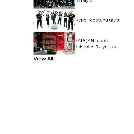
firmayız’’
Kendi robotunu üretti
TARQAN robotu
Teknofest'te yer aldı
View All