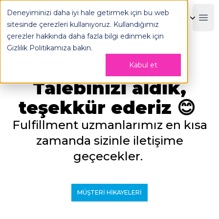
Talebinizi Aldık! - OPLOG
Deneyiminizi daha iyi hale getirmek için bu web
OPLOG
Boo
sitesinde çerezleri kullanıyoruz. Kullandığımız
çerezler hakkında daha fazla bilgi edinmek için
Gizlilik Politikamıza
bakın.
Kabul et
Talebinizi aldık,
teşekkür ederiz 😊
Fulfillment uzmanlarımız en kısa
zamanda sizinle iletişime
geçecekler.
MÜŞTERI HIKAYELERI