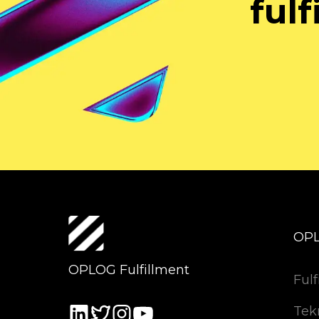
fulf
OP
OPLOG Fulfillment
Fulf
Tek