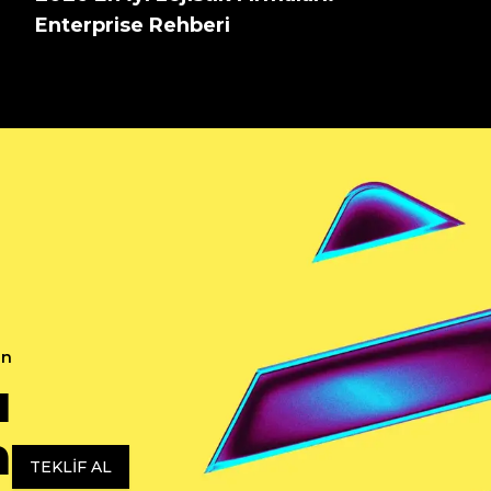
Enterprise Rehberi
in
ı
n
TEKLIF AL