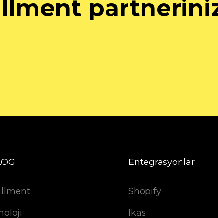
illment partnerini
LOG
Entegrasyonlar
illment
Shopify
noloji
Ikas