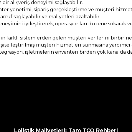
bir alışveriş deneyimi sağlayabilir.
anter yönetimi, sipariş gerçekleştirme ve müşteri hizmet
ruf sağlayabilir ve maliyetleri azaltabilir.
eneyimini iyileştirerek, operasyonları düzene sokarak ve 
rin farklı sistemlerden gelen müşteri verilerini birbirin
şiselleştirilmiş müşteri hizmetleri sunmasına yardımcı o
entegrasyon, işletmelerin envanteri birden çok kanalda d
Lojistik Maliyetleri: Tam TCO Rehberi