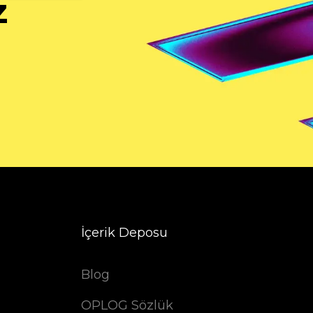
z
İçerik Deposu
Blog
OPLOG Sözlük