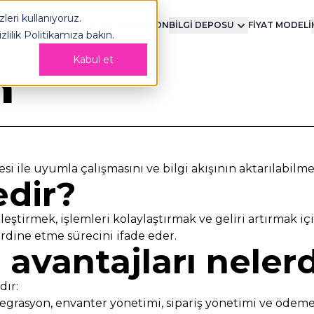
leri kullanıyoruz.
MENT
TEKNOLOJİ
ENTEGRASYON
BİLGİ DEPOSU
FİYAT MODELİ
izlilik Politikamıza
bakın.
Kabul et
n
esi ile uyumla çalışmasını ve bilgi akışının aktarılabilm
dir?
eştirmek, işlemleri kolaylaştırmak ve geliri artırmak içi
ordine etme sürecini ifade eder.
avantajları nelerd
dır:
tegrasyon, envanter yönetimi, sipariş yönetimi ve ödeme i