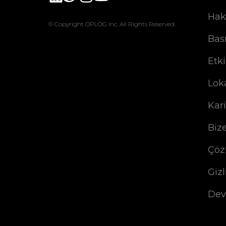
Hak
© Copyright OPLOG Inc. All Rights Reserved.
Bas
Etki
Lok
Kar
Biz
Çöz
Gizl
Dev