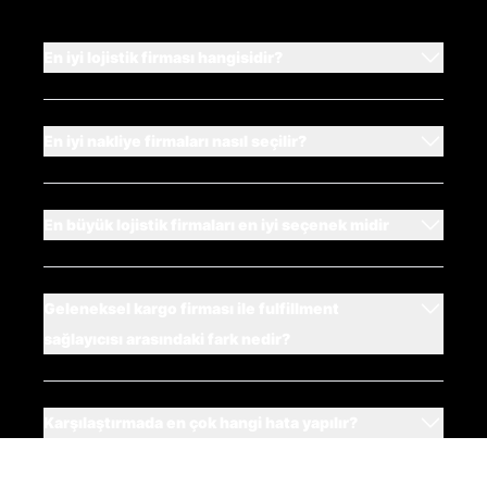
En iyi lojistik firması hangisidir?
En iyi nakliye firmaları nasıl seçilir?
En büyük lojistik firmaları en iyi seçenek midir
Geleneksel kargo firması ile fulfillment
sağlayıcısı arasındaki fark nedir?
Karşılaştırmada en çok hangi hata yapılır?