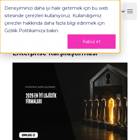
Deneyiminizi daha iyi hale getirmek için bu web
OPLOG
Boo
sitesinde çerezleri kullanıyoruz. Kullandığımız
çerezler hakkında daha fazla bilgi edinmek için
Gizlilik Politikamıza
bakın.
Kabul et
2026 En İyi Lojistik Firmaları:
Enterprise Karşılaştırması