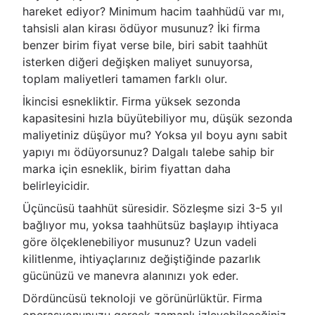
hareket ediyor? Minimum hacim taahhüdü var mı,
tahsisli alan kirası ödüyor musunuz? İki firma
benzer birim fiyat verse bile, biri sabit taahhüt
isterken diğeri değişken maliyet sunuyorsa,
toplam maliyetleri tamamen farklı olur.
İkincisi esnekliktir. Firma yüksek sezonda
kapasitesini hızla büyütebiliyor mu, düşük sezonda
maliyetiniz düşüyor mu? Yoksa yıl boyu aynı sabit
yapıyı mı ödüyorsunuz? Dalgalı talebe sahip bir
marka için esneklik, birim fiyattan daha
belirleyicidir.
Üçüncüsü taahhüt süresidir. Sözleşme sizi 3-5 yıl
bağlıyor mu, yoksa taahhütsüz başlayıp ihtiyaca
göre ölçeklenebiliyor musunuz? Uzun vadeli
kilitlenme, ihtiyaçlarınız değiştiğinde pazarlık
gücünüzü ve manevra alanınızı yok eder.
Dördüncüsü teknoloji ve görünürlüktür. Firma
operasyonunuzu gerçek zamanlı izleyebileceğiniz