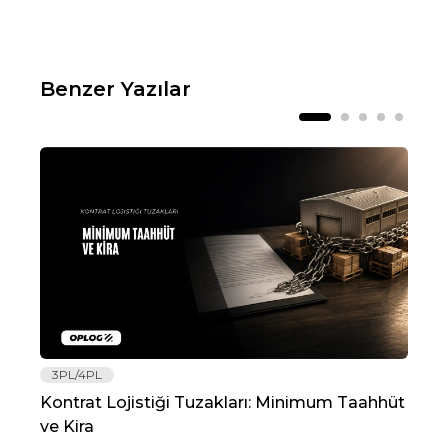
Benzer Yazılar
3PL/4PL
Lo
Kontrat Lojistiği Tuzakları: Minimum Taahhüt
202
ve Kira
Re