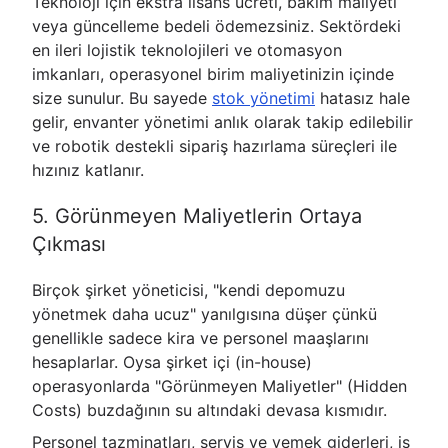
Teknoloji için ekstra lisans ücreti, bakım maliyeti
veya güncelleme bedeli ödemezsiniz. Sektördeki
en ileri lojistik teknolojileri ve otomasyon
imkanları, operasyonel birim maliyetinizin içinde
size sunulur. Bu sayede
stok yönetimi
hatasız hale
gelir, envanter yönetimi anlık olarak takip edilebilir
ve robotik destekli sipariş hazırlama süreçleri ile
hızınız katlanır.
5. Görünmeyen Maliyetlerin Ortaya
Çıkması
Birçok şirket yöneticisi, "kendi depomuzu
yönetmek daha ucuz" yanılgısına düşer çünkü
genellikle sadece kira ve personel maaşlarını
hesaplarlar. Oysa şirket içi (in-house)
operasyonlarda "Görünmeyen Maliyetler" (Hidden
Costs) buzdağının su altındaki devasa kısmıdır.
Personel tazminatları, servis ve yemek giderleri, iş