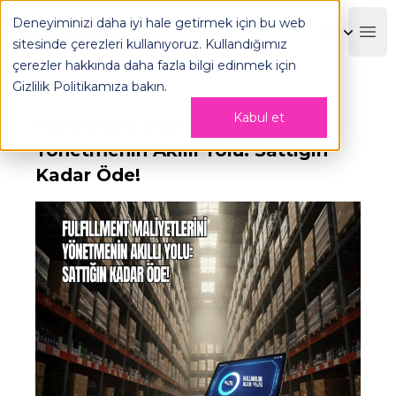
Deneyiminizi daha iyi hale getirmek için bu web
OPLOG
Boo
sitesinde çerezleri kullanıyoruz. Kullandığımız
çerezler hakkında daha fazla bilgi edinmek için
Gizlilik Politikamıza
bakın.
Kabul et
Fulfillment Maliyetlerini
Yönetmenin Akıllı Yolu: Sattığın
Kadar Öde!