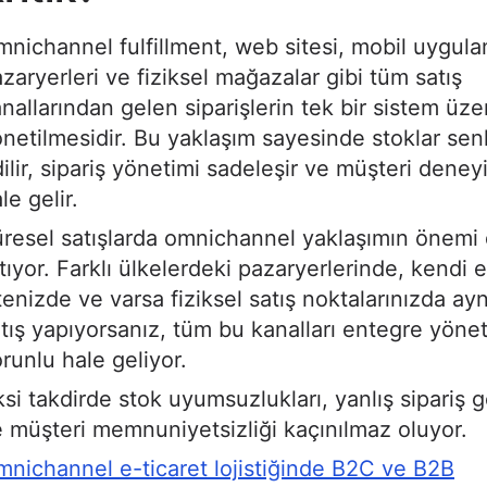
nichannel fulfillment, web sitesi, mobil uygul
zaryerleri ve fiziksel mağazalar gibi tüm satış
nallarından gelen siparişlerin tek bir sistem üz
netilmesidir. Bu yaklaşım sayesinde stoklar se
ilir, sipariş yönetimi sadeleşir ve müşteri deneyi
le gelir.
resel satışlarda omnichannel yaklaşımın önemi
tıyor. Farklı ülkelerdeki pazaryerlerinde, kendi e
tenizde ve varsa fiziksel satış noktalarınızda ay
tış yapıyorsanız, tüm bu kanalları entegre yön
runlu hale geliyor.
si takdirde stok uyumsuzlukları, yanlış sipariş g
 müşteri memnuniyetsizliği kaçınılmaz oluyor.
nichannel e-ticaret lojistiğinde B2C ve B2B