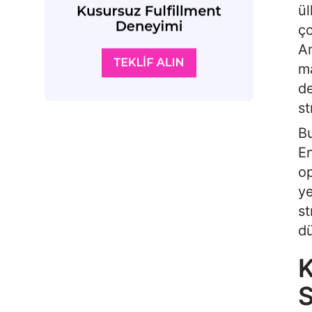
ül
ço
Am
ma
de
st
Bu
En
o
ye
st
dü
K
S