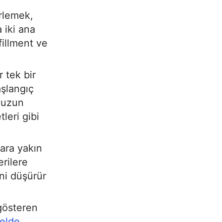
irlemek,
 iki ana
fillment ve
 tek bir
şlangıç
 uzun
leri gibi
ara yakın
rilere
ini düşürür
 gösteren
 elde