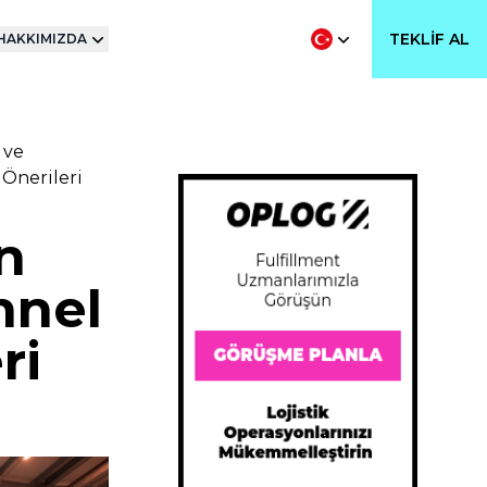
TEKLIF AL
HAKKIMIZDA
 ve
Önerileri
in
nnel
ri