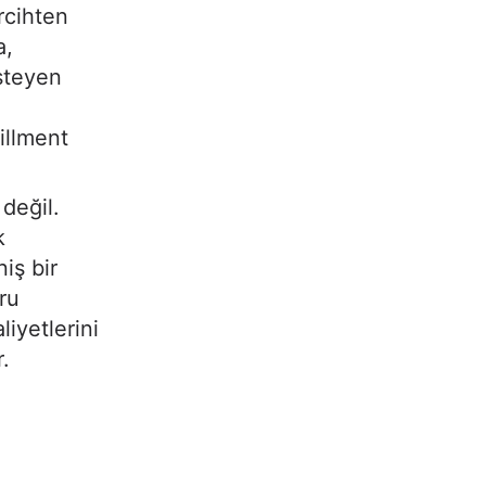
rcihten
a,
steyen
illment
değil.
k
iş bir
ru
iyetlerini
.