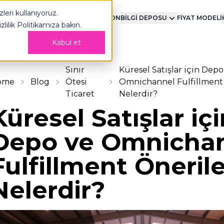
leri kullanıyoruz.
MENT
TEKNOLOJİ
ENTEGRASYON
BİLGİ DEPOSU
FİYAT MODELİ
izlilik Politikamıza
bakın.
Kabul et
Sınır
Küresel Satışlar için Depo
ome
Blog
Ötesi
Omnichannel Fulfillment 
Ticaret
Nelerdir?
Küresel Satışlar iç
Depo ve Omnicha
Fulfillment Önerile
Nelerdir?