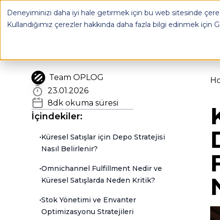
Deneyiminizi daha iyi hale getirmek için bu web sitesinde çerez
OPLOG
FULFILL
Kullandığımız çerezler hakkında daha fazla bilgi edinmek için
G
Team OPLOG
H
23.01.2026
8
dk okuma süresi
İçindekiler:
•
Küresel Satışlar için Depo Stratejisi
Nasıl Belirlenir?
•
Omnichannel Fulfillment Nedir ve
Küresel Satışlarda Neden Kritik?
•
Stok Yönetimi ve Envanter
Optimizasyonu Stratejileri