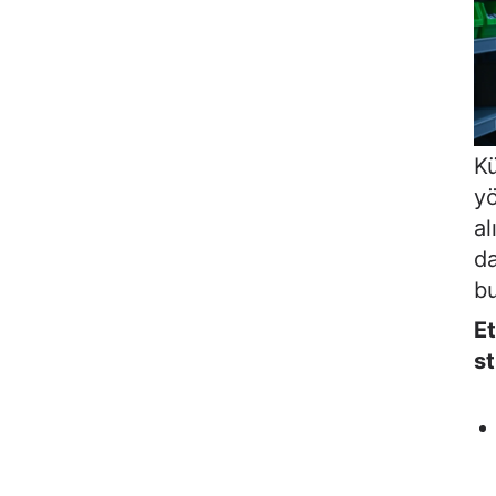
Kü
yö
al
da
bu
Et
st