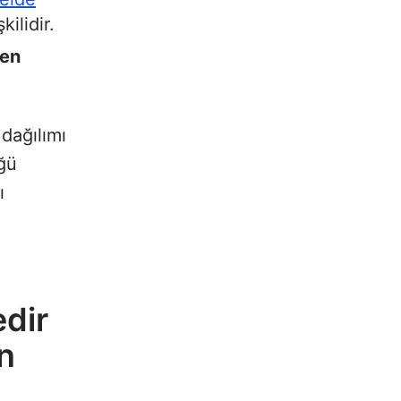
kilidir.
ken
dağılımı
üğü
ı
dir
n