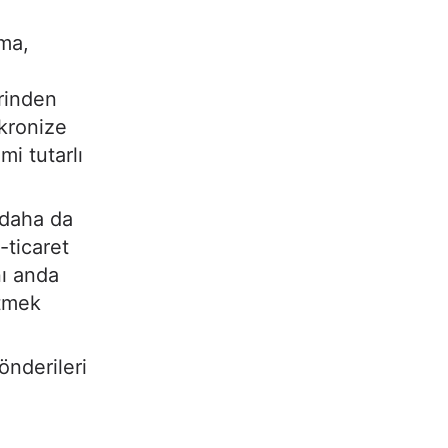
ama,
erinden
nkronize
mi tutarlı
 daha da
-ticaret
nı anda
etmek
önderileri