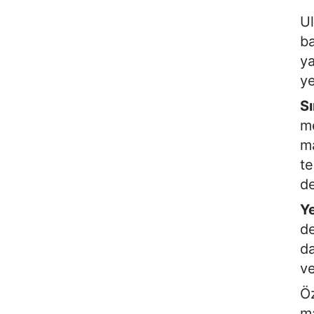
Ul
ba
ya
ye
Sı
me
ma
te
de
Ye
de
da
ve
Öz
ma