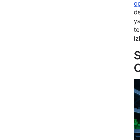
op
de
ya
te
iz
S
O