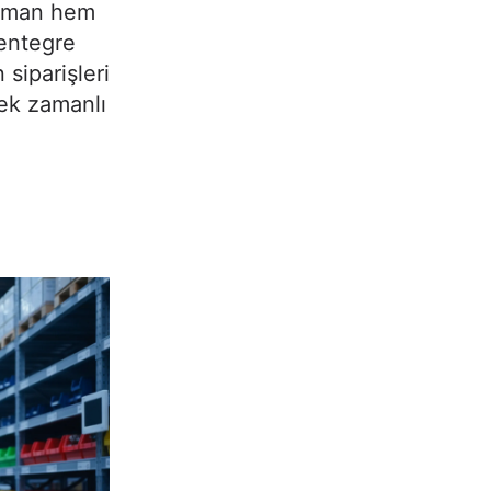
aman hem
 entegre
 siparişleri
çek zamanlı