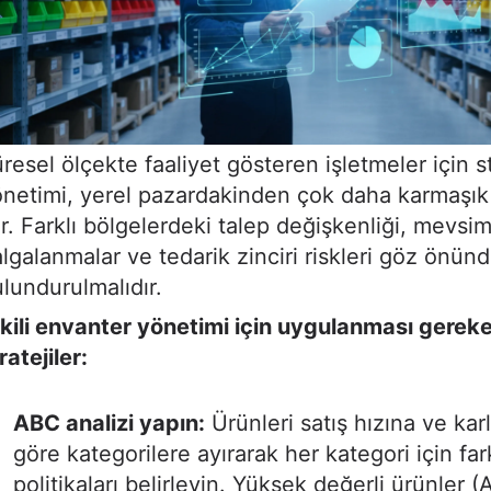
resel ölçekte faaliyet gösteren işletmeler için s
netimi, yerel pazardakinden çok daha karmaşık 
ır. Farklı bölgelerdeki talep değişkenliği, mevsi
lgalanmalar ve tedarik zinciri riskleri göz önün
lundurulmalıdır.
kili envanter yönetimi için uygulanması gerek
ratejiler:
ABC analizi yapın:
Ürünleri satış hızına ve karl
göre kategorilere ayırarak her kategori için far
politikaları belirleyin. Yüksek değerli ürünler (