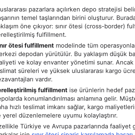
uslararası pazarlara açılırken depo stratejisi bel
şarının temel taşlarından birini oluşturur. Burada
klaşım öne çıkıyor: sınır ötesi (cross-border) ful
relleştirilmiş fulfillment.
nır ötesi fulfillment
modelinde tüm operasyonlar
rkezi depodan yürütülür. Bu yaklaşım düşük ba
liyeti ve kolay envanter yönetimi sunar. Ancak
slimat süreleri ve yüksek uluslararası kargo ücret
zavantajları vardır.
relleştirilmiş fulfillment
ise ürünlerin hedef paz
polarda konumlandırılması anlamına gelir. Müşte
ha hızlı teslimat imkanı sağlar, kargo maliyetler
 yerel düzenlemelere uyumu kolaylaştırır.
ellikle Türkiye ve Avrupa pazarlarında faaliyet
rkalar için
sınır ötesi sipariş karşılamada başarı