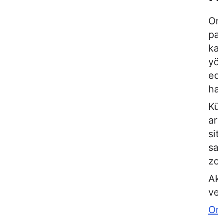
Om
pa
ka
yö
ed
ha
Kü
ar
si
sa
zo
Ak
ve
Om