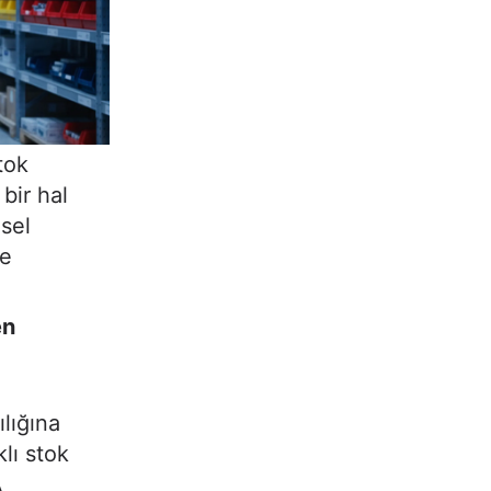
tok
bir hal
msel
de
en
ılığına
klı stok
A