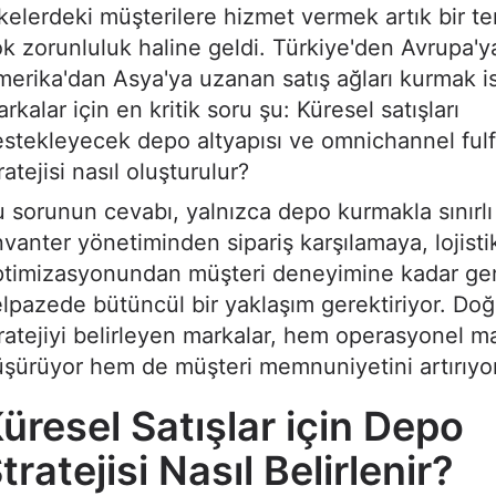
kelerdeki müşterilere hizmet vermek artık bir te
k zorunluluk haline geldi. Türkiye'den Avrupa'y
erika'dan Asya'ya uzanan satış ağları kurmak i
rkalar için en kritik soru şu: Küresel satışları
stekleyecek depo altyapısı ve omnichannel fulf
ratejisi nasıl oluşturulur?
 sorunun cevabı, yalnızca depo kurmakla sınırlı 
vanter yönetiminden sipariş karşılamaya, lojisti
ptimizasyonundan müşteri deneyimine kadar gen
lpazede bütüncül bir yaklaşım gerektiriyor. Doğ
ratejiyi belirleyen markalar, hem operasyonel mal
şürüyor hem de müşteri memnuniyetini artırıyor
üresel Satışlar için Depo
tratejisi Nasıl Belirlenir?