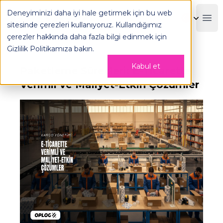
Deneyiminizi daha iyi hale getirmek için bu web
OPLOG
Boo
sitesinde çerezleri kullanıyoruz. Kullandığımız
çerezler hakkında daha fazla bilgi edinmek için
Gizlilik Politikamıza
bakın.
Kabul et
Paketleme Süreçleri: E-Ticarette
Verimli ve Maliyet-Etkin Çözümler