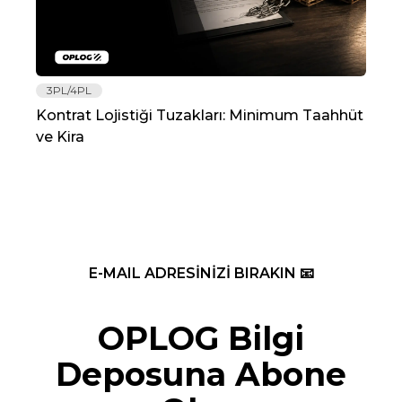
3PL/4PL
Lo
Kontrat Lojistiği Tuzakları: Minimum Taahhüt
202
ve Kira
Re
E-MAIL ADRESİNİZİ BIRAKIN 📧
OPLOG Bilgi
Deposuna Abone