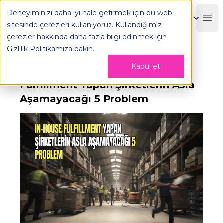
Deneyiminizi daha iyi hale getirmek için bu web
OPLOG
Boo
sitesinde çerezleri kullanıyoruz. Kullandığımız
çerezler hakkında daha fazla bilgi edinmek için
Gizlilik Politikamıza
bakın.
Kabul et
Kiralık Depolar ile Öz Kaynaklı
Fulfillment Yapan Şirketlerin Asla
Aşamayacağı 5 Problem