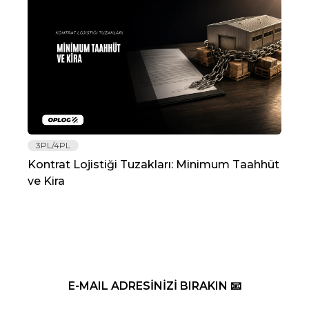
3PL/4PL
Lo
Kontrat Lojistiği Tuzakları: Minimum Taahhüt
202
ve Kira
Re
E-MAIL ADRESİNİZİ BIRAKIN 📧