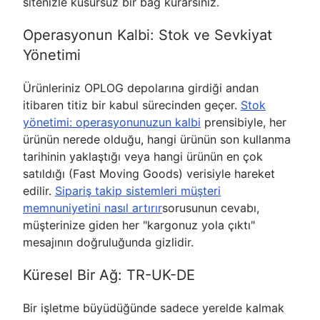
sitenizle kusursuz bir bağ kurarsınız.
Operasyonun Kalbi: Stok ve Sevkiyat
Yönetimi
Ürünleriniz OPLOG depolarına girdiği andan
itibaren titiz bir kabul sürecinden geçer.
Stok
yönetimi: operasyonunuzun kalbi
prensibiyle, her
ürünün nerede olduğu, hangi ürünün son kullanma
tarihinin yaklaştığı veya hangi ürünün en çok
satıldığı (Fast Moving Goods) verisiyle hareket
edilir.
Sipariş takip sistemleri müşteri
memnuniyetini nasıl artırır
sorusunun cevabı,
müşterinize giden her "kargonuz yola çıktı"
mesajının doğruluğunda gizlidir.
Küresel Bir Ağ: TR-UK-DE
Bir işletme büyüdüğünde sadece yerelde kalmak