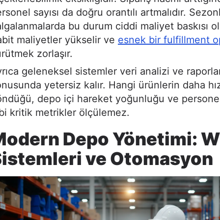
rsonel sayısı da doğru orantılı artmalıdır. Sezon
lgalanmalarda bu durum ciddi maliyet baskısı ol
bit maliyetler yükselir ve
esnek bir fulfillment
rütmek zorlaşır.
rıca geleneksel sistemler veri analizi ve raporl
nusunda yetersiz kalır. Hangi ürünlerin daha hız
ndüğü, depo içi hareket yoğunluğu ve personel 
bi kritik metrikler ölçülemez.
Modern Depo Yönetimi: 
istemleri ve Otomasyon