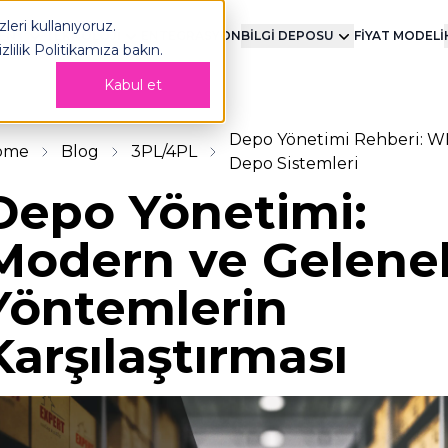
leri kullanıyoruz.
MENT
TEKNOLOJİ
ENTEGRASYON
BİLGİ DEPOSU
FİYAT MODELİ
izlilik Politikamıza
bakın.
Kabul et
Depo Yönetimi Rehberi: WM
ome
Blog
3PL/4PL
Depo Sistemleri
Depo Yönetimi:
Modern ve Gelene
Yöntemlerin
Karşılaştırması