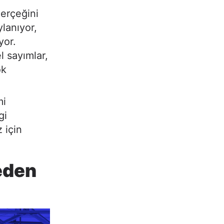
erçeğini
ylanıyor,
yor.
l sayımlar,
ok
mi
gi
 için
eden