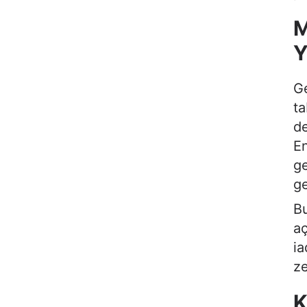
M
Y
Ge
ta
de
En
ge
ge
Bu
aç
ia
ze
K