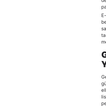
de
pa
E-
be
sa
ta
me
G
Y
Ge
gü
el
li
pe