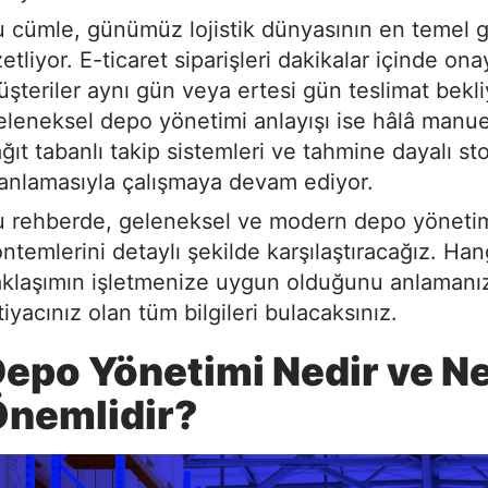
 cümle, günümüz lojistik dünyasının en temel g
etliyor. E-ticaret siparişleri dakikalar içinde ona
şteriler aynı gün veya ertesi gün teslimat bekli
leneksel depo yönetimi anlayışı ise hâlâ manue
ğıt tabanlı takip sistemleri ve tahmine dayalı st
anlamasıyla çalışmaya devam ediyor.
u rehberde, geleneksel ve modern depo yöneti
ntemlerini detaylı şekilde karşılaştıracağız. Han
klaşımın işletmenize uygun olduğunu anlamanız
tiyacınız olan tüm bilgileri bulacaksınız.
epo Yönetimi Nedir ve N
Önemlidir?