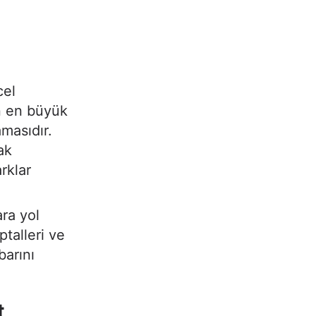
cel
ın en büyük
masıdır.
ak
rklar
ra yol
ptalleri ve
barını
t