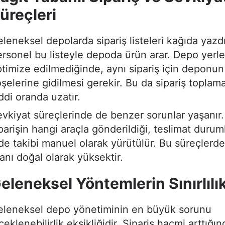
üreçleri
leneksel depolarda sipariş listeleri kağıda yazdır
rsonel bu listeyle depoda ürün arar. Depo yerle
timize edilmediğinde, aynı sipariş için deponun 
şelerine gidilmesi gerekir. Bu da sipariş toplama
ddi oranda uzatır.
vkiyat süreçlerinde de benzer sorunlar yaşanır
parişin hangi araçla gönderildiği, teslimat durum
de takibi manuel olarak yürütülür. Bu süreçlerde
anı doğal olarak yüksektir.
eleneksel Yöntemlerin Sınırlılık
eleneksel depo yönetiminin en büyük sorunu
çeklenebilirlik eksikliğidir. Sipariş hacmi arttığın