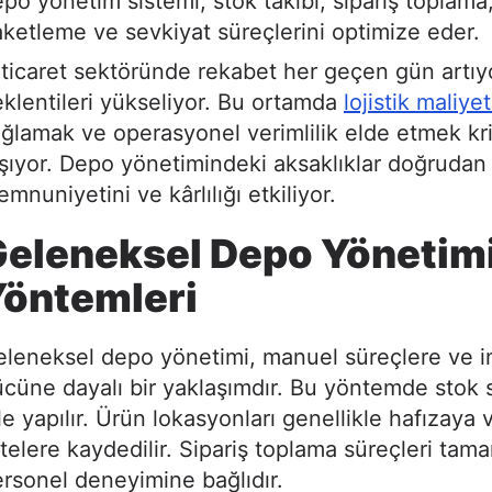
po yönetim sistemi, stok takibi, sipariş toplama
ketleme ve sevkiyat süreçlerini optimize eder.
ticaret sektöründe rekabet her geçen gün artıy
klentileri yükseliyor. Bu ortamda
lojistik maliye
ğlamak ve operasyonel verimlilik elde etmek kr
şıyor. Depo yönetimindeki aksaklıklar doğrudan
mnuniyetini ve kârlılığı etkiliyor.
eleneksel Depo Yönetim
öntemleri
leneksel depo yönetimi, manuel süreçlere ve i
cüne dayalı bir yaklaşımdır. Bu yöntemde stok s
le yapılır. Ürün lokasyonları genellikle hafızaya 
stelere kaydedilir. Sipariş toplama süreçleri ta
rsonel deneyimine bağlıdır.