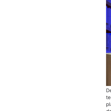
De
te
pl