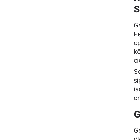
S
Ge
Pe
op
kö
ci
Se
si
ia
or
G
G
öl