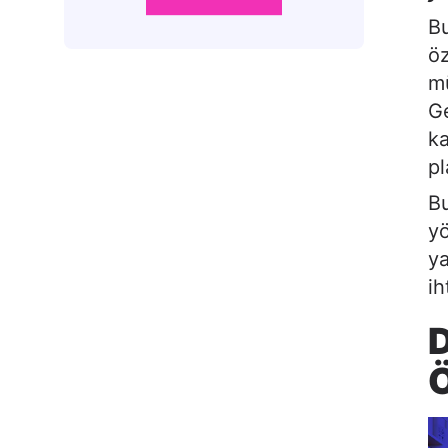
Bu
öz
mü
Ge
ka
pl
B
yö
ya
ih
D