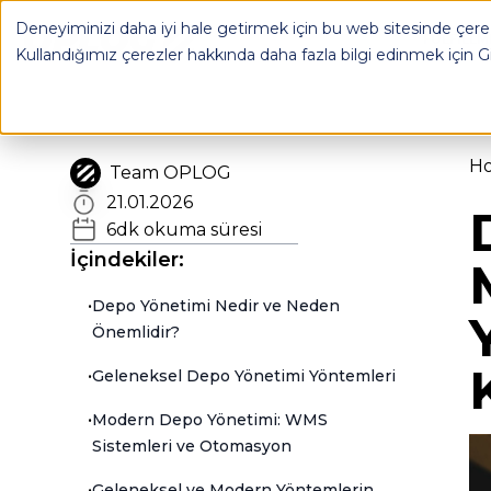
Deneyiminizi daha iyi hale getirmek için bu web sitesinde çerez
OPLOG
FULFILL
Kullandığımız çerezler hakkında daha fazla bilgi edinmek için
G
H
Team OPLOG
21.01.2026
6
dk okuma süresi
İçindekiler:
•
Depo Yönetimi Nedir ve Neden
Önemlidir?
•
Geleneksel Depo Yönetimi Yöntemleri
•
Modern Depo Yönetimi: WMS
Sistemleri ve Otomasyon
•
Geleneksel ve Modern Yöntemlerin