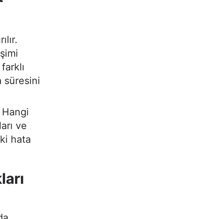
ılır.
şimi
farklı
 süresini
. Hangi
ları ve
ki hata
ları
da