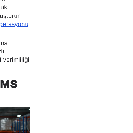
luk
uşturur.
 operasyonu
ama
lı
verimliliği
WMS