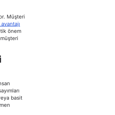
,
or. Müşteri
t avantajı
itik önem
 müşteri
i
nsan
ayımları
veya basit
mamen