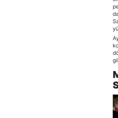
pe
da
Sa
yü
Ay
ko
dö
gi
S