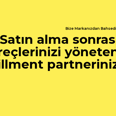
Bize Markanızdan Bahsed
Satın alma sonras
reçlerinizi yönete
illment partnerini