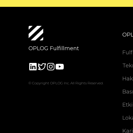
OP
OPLOG Fulfillment
Fulf
Tek
Hak
© Copyright OPLOG Inc. All Rights Reserved.
Bas
Etki
Lok
Kar