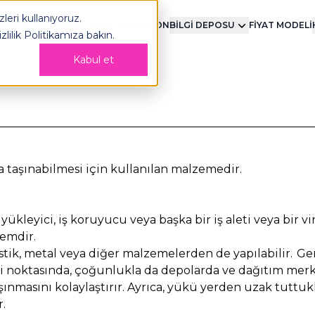
leri kullanıyoruz.
MENT
TEKNOLOJİ
ENTEGRASYON
BİLGİ DEPOSU
FİYAT MODELİ
izlilik Politikamıza
bakın.
Kabul et
ça taşınabilmesi için kullanılan malzemedir.
yükleyici, iş koruyucu veya başka bir iş aleti veya bir vi
temdir.
astik, metal veya diğer malzemelerden de yapılabilir. 
si noktasında, çoğunlukla da depolarda ve dağıtım merke
nmasını kolaylaştırır. Ayrıca, yükü yerden uzak tuttuklar
.