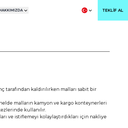
TEKLIF AL
HAKKIMIZDA
nç tarafından kaldırılırken malları sabit bir
Genelde malların kamyon ve kargo konteynerleri
zlerinde kullanılır.
ı ve istiflemeyi kolaylaştırdıkları için nakliye