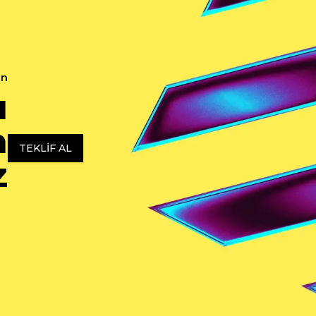
in
ı
n
TEKLIF AL
z