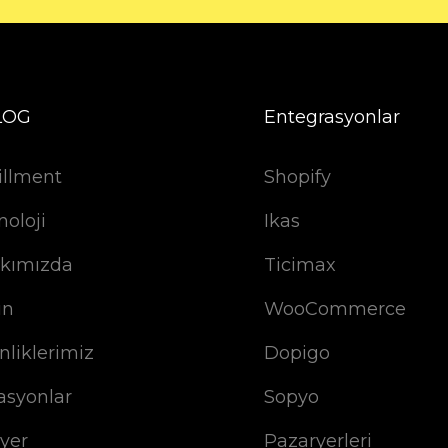
LOG
Entegrasyonlar
illment
Shopify
noloji
Ikas
kımızda
Ticimax
ın
WooCommerce
nliklerimiz
Dopigo
asyonlar
Sopyo
iyer
Pazaryerleri