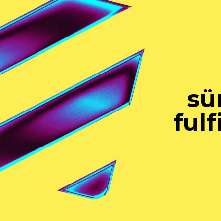
sü
fulf