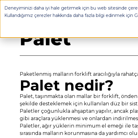
Deneyiminizi daha iyi hale getirmek için bu web sitesinde çerez
OPLOG
FULFILL
Kullandığımız çerezler hakkında daha fazla bilgi edinmek için
G
Geri Dön
Palet
Paketlenmiş malların forklift aracılığıyla rahat
Palet nedir?
Palet, taşınmakta olan mallar bir forklift, önden 
şekilde desteklemek için kullanılan düz bir sis
Paletler çoğunlukla ahşaptan yapılır, ancak pl
gibi araçlara yüklenmesi ve onlardan indirilme
Paletler, ağır yüklerin minimum el emeği ile taşı
sırasında malların korunmasına da yardımcı olur