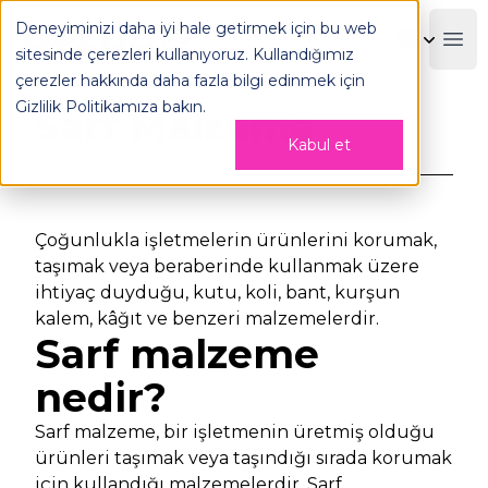
Deneyiminizi daha iyi hale getirmek için bu web
OPLOG
Boo
sitesinde çerezleri kullanıyoruz. Kullandığımız
Geri Dön
çerezler hakkında daha fazla bilgi edinmek için
Gizlilik Politikamıza
bakın.
Sarf Malzeme
Kabul et
Çoğunlukla işletmelerin ürünlerini korumak,
taşımak veya beraberinde kullanmak üzere
ihtiyaç duyduğu, kutu, koli, bant, kurşun
kalem, kâğıt ve benzeri malzemelerdir.
Sarf malzeme
nedir?
Sarf malzeme, bir işletmenin üretmiş olduğu
ürünleri taşımak veya taşındığı sırada korumak
için kullandığı malzemelerdir. Sarf