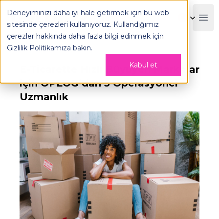
Deneyiminizi daha iyi hale getirmek için bu web
OPLOG
Boo
sitesinde çerezleri kullanıyoruz. Kullandığımız
çerezler hakkında daha fazla bilgi edinmek için
Gizlilik Politikamıza
bakın.
Kabul et
E-Ticarette Hızlı Büyüyen Markalar
için OPLOG’dan 5 Operasyonel
Uzmanlık