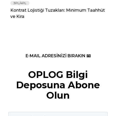
3PL/4PL
Lo
Kontrat Lojistiği Tuzakları: Minimum Taahhüt
202
ve Kira
Re
E-MAIL ADRESİNİZİ BIRAKIN 📧
OPLOG Bilgi
Deposuna Abone
Olun