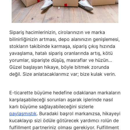
Sipariş hacimlerinizin, cirolarınızın ve marka
bilinirliğinizin artması, depo alanınızın genişlemesi,
stokların takibinde karmaşa, sipariş çıkış hızında
yavaşlama, hatalı sipariş oranlarında artış, kötü
yorumlar, siparişte düşüş, masraflar ve hüzün…
Güzel başlayan hikaye, böyle bitmek zorunda
değil. Size anlatacaklarımız var; bize kulak verin.
E-ticarette büyüme hedefine odaklanan markaların
karşılaşabileceği sorunları aşarak işlerinde nasıl
karlı büyüme sağlayabileceğini sizlerle
paylaşmıştık
. Buradaki başrol markanızsa, hikayeyi
kucaklayıp sizi ödüle götürecek yardımcı rolün de
fulfillment partneriniz olması gerekiyor. Fulfillment