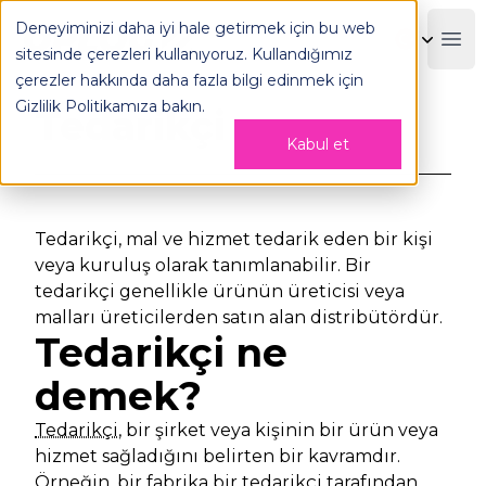
Deneyiminizi daha iyi hale getirmek için bu web
OPLOG
Boo
sitesinde çerezleri kullanıyoruz. Kullandığımız
Geri Dön
çerezler hakkında daha fazla bilgi edinmek için
Gizlilik Politikamıza
bakın.
Tedarikçi
Kabul et
Tedarikçi, mal ve hizmet tedarik eden bir kişi
veya kuruluş olarak tanımlanabilir. Bir
tedarikçi genellikle ürünün üreticisi veya
malları üreticilerden satın alan distribütördür.
Tedarikçi ne
demek?
Tedarikçi,
bir şirket veya kişinin bir ürün veya
hizmet sağladığını belirten bir kavramdır.
Örneğin, bir fabrika bir tedarikçi tarafından