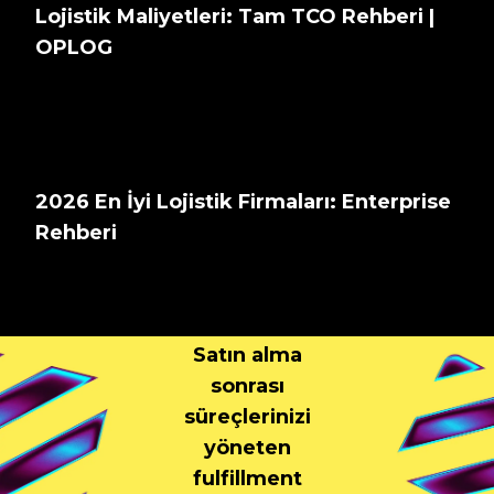
Lojistik Maliyetleri: Tam TCO Rehberi |
OPLOG
2026 En İyi Lojistik Firmaları: Enterprise
Rehberi
Bize
Markanızdan
Bahsedin
Satın alma
sonrası
süreçlerinizi
yöneten
fulfillment