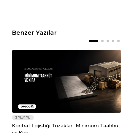
Benzer Yazılar
3PL/4PL
Lo
Kontrat Lojistiği Tuzakları: Minimum Taahhüt
202
ve Kira
Re