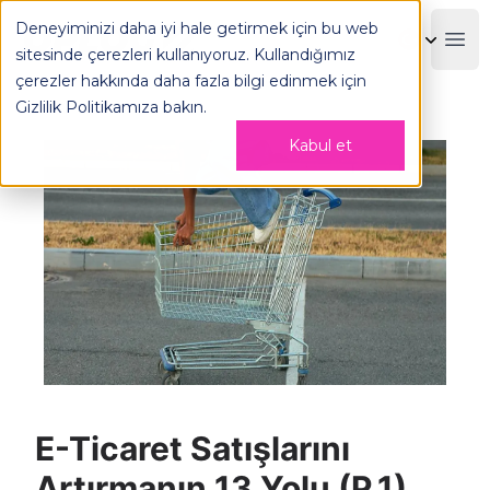
Deneyiminizi daha iyi hale getirmek için bu web
OPLOG
Boo
sitesinde çerezleri kullanıyoruz. Kullandığımız
çerezler hakkında daha fazla bilgi edinmek için
Gizlilik Politikamıza
bakın.
Kabul et
E-Ticaret Satışlarını
Artırmanın 13 Yolu (P.1)