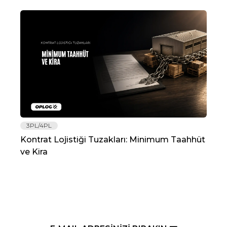
3PL/4PL
Lo
Kontrat Lojistiği Tuzakları: Minimum Taahhüt
202
ve Kira
Re