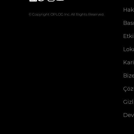
Hak
© Copyright OPLOG Inc. All Rights Reserved.
Bas
Etki
Lok
Kar
Biz
Çöz
Gizl
Dev