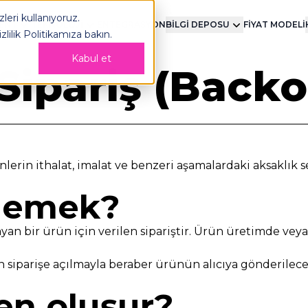
leri kullanıyoruz.
MENT
TEKNOLOJİ
ENTEGRASYON
BİLGİ DEPOSU
FİYAT MODELİ
izlilik Politikamıza
bakın.
Kabul et
Sipariş (Backo
ünlerin ithalat, imalat ve benzeri aşamalardaki aksaklı
demek?
yan bir ürün için verilen sipariştir. Ürün üretimde veya 
ön siparişe açılmayla beraber ürünün alıcıya gönderileceğ
en oluşur?