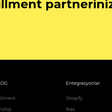
illment partnerini
LOG
Entegrasyonlar
illment
Shopify
noloji
Ikas