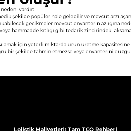
 nedeni vardır:
ik şekilde popüler hale gelebilir ve mevcut arzı aşan si
çıkabilecek gecikmeler mevcut envanterin azlığına nede
i veya hammadde kıtlığı gibi tedarik zincirindeki aksam
arşılamak için yeterli miktarda ürün üretme kapasitesine 
oğru bir şekilde tahmin etmezse veya envanterini düzgü
Lojistik Maliyetleri: Tam TCO Rehberi