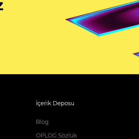
z
İçerik Deposu
Blog
OPLOG Sözlük