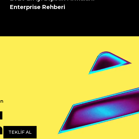
Enterprise Rehberi
in
ı
n
TEKLIF AL