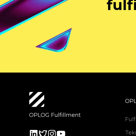
fulf
OP
OPLOG Fulfillment
Fulf
Tek