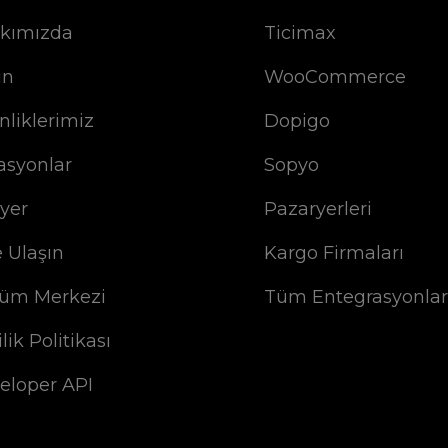
kımızda
Ticimax
ın
WooCommerce
nliklerimiz
Dopigo
asyonlar
Sopyo
iyer
Pazaryerleri
e Ulaşın
Kargo Firmaları
üm Merkezi
Tüm Entegrasyonlar
ilik Politikası
eloper API