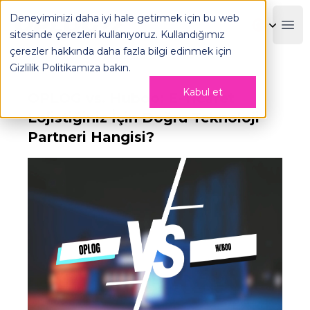
Deneyiminizi daha iyi hale getirmek için bu web
OPLOG
Boo
sitesinde çerezleri kullanıyoruz. Kullandığımız
çerezler hakkında daha fazla bilgi edinmek için
Gizlilik Politikamıza
bakın.
Kabul et
OPLOG vs. Huboo: E-Ticaret
Lojistiğiniz İçin Doğru Teknoloji
Partneri Hangisi?