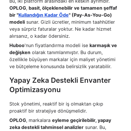
Bu, iki platform arasındaki en keskin ayrımdır.
OPLOG
,
basit, ölçeklenebilir ve tamamen şeffaf
bir "
Kullandığın Kadar Öde
" (Pay-As-You-Go)
modeli
sunar. Gizli ücretler, minimum taahhütler
veya sürpriz faturalar yoktur. Ne kadar hizmet
alırsanız, o kadar ödersiniz.
Huboo
'nun fiyatlandırma modeli ise
karmaşık ve
değişken
olarak tanımlanmıştır. Bu durum,
özellikle büyüyen markalar için maliyet yönetimi
ve bütçeleme konusunda belirsizlik yaratabilir.
Yapay Zeka Destekli Envanter
Optimizasyonu
Stok yönetimi, reaktif bir iş olmaktan çıkıp
proaktif bir stratejiye dönüşmelidir.
OPLOG
, markalara
eyleme geçirilebilir, yapay
zeka destekli tahminsel analizler
sunar. Bu,