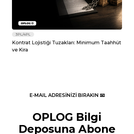
3PL/4PL
Lo
Kontrat Lojistiği Tuzakları: Minimum Taahhüt
202
ve Kira
Re
E-MAIL ADRESİNİZİ BIRAKIN 📧
OPLOG Bilgi
Deposuna Abone