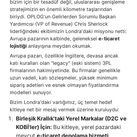
bizim için bir tesadüf değil, uluslararası genişleme
stratejimizin en önemli kilometre taşlarından
biriydi. OPLOG'un Gelirlerden Sorumlu Başkan
Yardımcısı (VP of Revenue) Chris Sherlock
liderliğindeki ekibimizin Londra'daki misyonu netti:
Avrupa pazarının kalbinde, geleneksel
e-ticaret
lojistiği
anlayışına meydan okumak.
Avrupa pazarı, özellikle İngiltere, devasa ancak
katı kuralları olan "legacy" (eski sistem) 3PL
firmalarının hakimiyetinde. Bu firmalar genellikle
uzun vadeli, katı sözleşmeler, yüksek minimum
sipariş adetleri ve esnek olmayan fiyatlandırma
modelleri sunuyor.
Bizim Londra'daki varlığımız, üç temel hedef
kitleye net bir mesaj vermek üzerine kuruluydu:
Birleşik Krallık'taki Yerel Markalar (D2C ve
KOBİ'ler) İçin:
Bu kitleye, yerel pazardaki
mevcut
e-ticaret depolama hizmeti