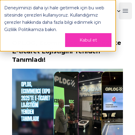
Deneyiminizi daha iyi hale getirmek için bu web
OPLOG
Boo
sitesinde çerezleri kullanıyoruz. Kullandığımız
çerezler hakkında daha fazla bilgi edinmek için
Gizlilik Politikamıza
bakın.
Kabul et
OPLOG, Ecommerce Expo 2025'te
E-ticaret Lojistiğini Yeniden
Tanımladı!