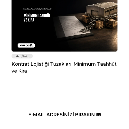
3PL/4PL
Lo
Kontrat Lojistiği Tuzakları: Minimum Taahhüt
202
ve Kira
Re
E-MAIL ADRESİNİZİ BIRAKIN 📧