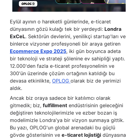
Eylül ayının o hareketli günlerinde, e-ticaret
dünyasının gözü kulağı tek bir yerdeydi:
Londra
ExCeL
. Sektörün devlerini, yenilikçi startup'ları ve
binlerce vizyoner profesyoneli bir araya getiren
Ecommerce Expo 2025
, iki gün boyunca adeta
bir teknoloji ve strateji şölenine ev sahipliği yaptı.
12.000'den fazla e-ticaret profesyonelinin ve
300'ün üzerinde çözüm ortağının katıldığı bu
devasa etkinlikte,
OPLOG
olarak biz de yerimizi
aldık.
Ancak biz oraya sadece bir katılımcı olarak
gitmedik; biz,
fulfillment
endüstrisinin geleceğini
değiştiren teknolojilerimizle ve ezber bozan iş
modelimizle Londra'ya bir vizyon sunmaya gittik.
Bu yazı, OPLOG'un global arenadaki bu güçlü
gövde gösterisinin ve
e-ticaret lojistiği
dünyasına