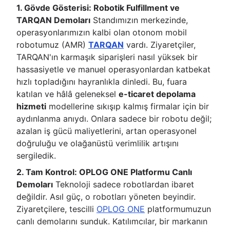
1. Gövde Gösterisi: Robotik Fulfillment ve
TARQAN Demoları
Standımızın merkezinde,
operasyonlarımızın kalbi olan otonom mobil
robotumuz (AMR)
TARQAN
vardı. Ziyaretçiler,
TARQAN'ın karmaşık siparişleri nasıl yüksek bir
hassasiyetle ve manuel operasyonlardan katbekat
hızlı topladığını hayranlıkla dinledi. Bu, fuara
katılan ve hâlâ geleneksel
e-ticaret depolama
hizmeti
modellerine sıkışıp kalmış firmalar için bir
aydınlanma anıydı. Onlara sadece bir robotu değil;
azalan iş gücü maliyetlerini, artan operasyonel
doğruluğu ve olağanüstü verimlilik artışını
sergiledik.
2. Tam Kontrol: OPLOG ONE Platformu Canlı
Demoları
Teknoloji sadece robotlardan ibaret
değildir. Asıl güç, o robotları yöneten beyindir.
Ziyaretçilere, tescilli
OPLOG ONE
platformumuzun
canlı demolarını sunduk. Katılımcılar, bir markanın