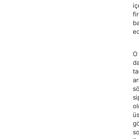
iç
fi
ba
e
O 
da
ta
ar
sö
si
ol
üs
gö
so