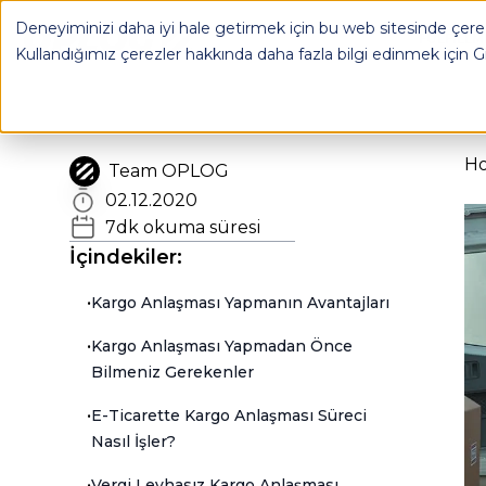
Deneyiminizi daha iyi hale getirmek için bu web sitesinde çerez
OPLOG
FULFILL
Kullandığımız çerezler hakkında daha fazla bilgi edinmek için
G
H
Team OPLOG
02.12.2020
7
dk okuma süresi
İçindekiler:
•
Kargo Anlaşması Yapmanın Avantajları
•
Kargo Anlaşması Yapmadan Önce
Bilmeniz Gerekenler
•
E-Ticarette Kargo Anlaşması Süreci
Nasıl İşler?
•
Vergi Levhasız Kargo Anlaşması