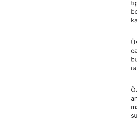
tı
bo
ka
Üs
ca
bu
ra
Öz
an
ma
s