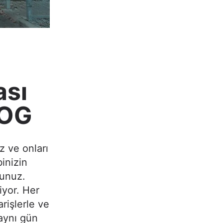
ası
LOG
z ve onları
binizin
sunuz.
iyor. Her
rişlerle ve
 aynı gün