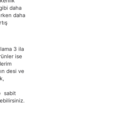
kenlik
gibi daha
lurken daha
rtış
alama 3 ila
rünler ise
derim
nın desi ve
k,
e sabit
bilirsiniz.