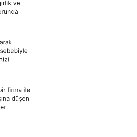
ırlık ve
zorunda
narak
 sebebiyle
nizi
r firma ile
şına düşen
ler