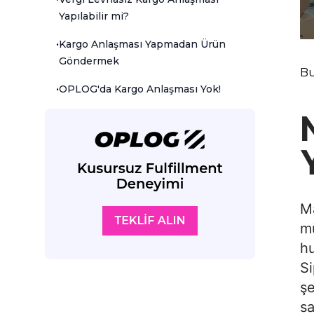
Yapılabilir mi?
•
Kargo Anlaşması Yapmadan Ürün
Göndermek
Bu
•
OPLOG'da Kargo Anlaşması Yok!
Ma
mü
hu
Si
şe
sa