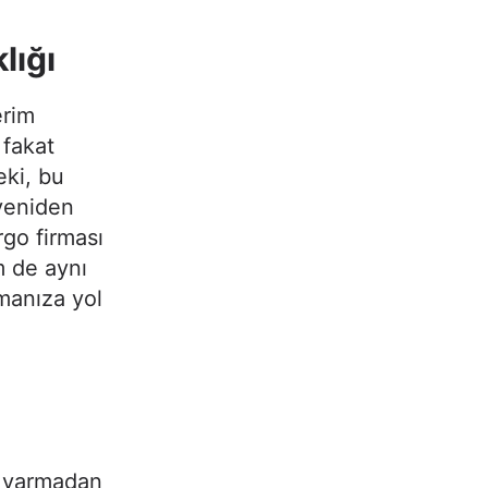
lığı
erim
 fakat
eki, bu
yeniden
go firması
m de aynı
manıza yol
a varmadan