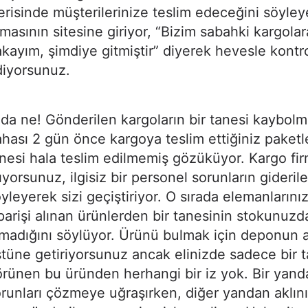
erisinde müşterilerinize teslim edeceğini söyle
rmasının sitesine giriyor, “Bizim sabahki kargolar
kayım, şimdiye gitmiştir” diyerek hevesle kontr
diyorsunuz.
da ne! Gönderilen kargoların bir tanesi kaybol
hası 2 gün önce kargoya teslim ettiğiniz paketl
nesi hala teslim edilmemiş gözüküyor. Kargo fir
ıyorsunuz, ilgisiz bir personel sorunların gideril
yleyerek sizi geçiştiriyor. O sırada elemanlarınız
parişi alınan ürünlerden bir tanesinin stokunuzd
madığını söylüyor. Ürünü bulmak için deponun al
tüne getiriyorsunuz ancak elinizde sadece bir 
rünen bu üründen herhangi bir iz yok. Bir yan
runları çözmeye uğraşırken, diğer yandan aklın