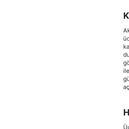
K
Ak
üc
ka
du
g
il
g
a
H
Üc