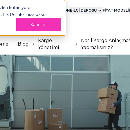
leri kullanıyoruz.
MENT
TEKNOLOJİ
ENTEGRASYON
BİLGİ DEPOSU
FİYAT MODELİ
izlilik Politikamıza
bakın.
Kabul et
Kargo
Nasıl Kargo Anlaşmas
ome
Blog
Yönetimi
Yapmalısınız?