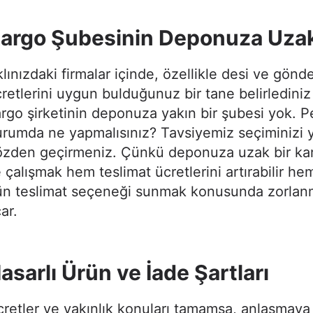
argo Şubesinin Deponuza Uzak
lınızdaki firmalar içinde, özellikle desi ve gönd
retlerini uygun bulduğunuz bir tane belirlediniz
rgo şirketinin deponuza yakın bir şubesi yok. P
rumda ne yapmalısınız? Tavsiyemiz seçiminizi 
özden geçirmeniz. Çünkü deponuza uzak bir kar
e çalışmak hem teslimat ücretlerini artırabilir he
ün teslimat seçeneği sunmak konusunda zorlan
çar.
asarlı Ürün ve İade Şartları
retler ve yakınlık konuları tamamsa, anlaşmay