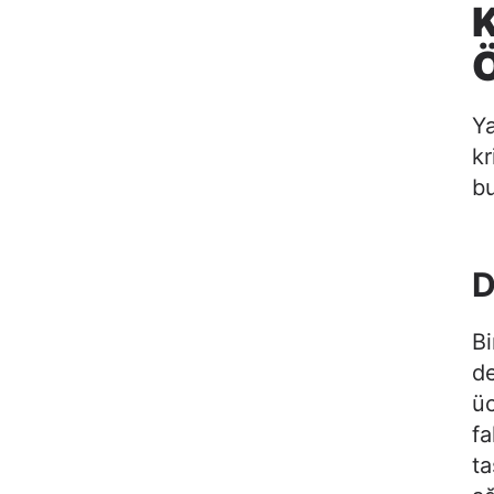
Ö
Ya
kr
bu
D
Bi
d
üc
fa
ta