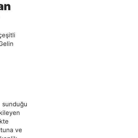
an
r
eşitli
Gelin
n sunduğu
kileyen
ikte
utuna ve