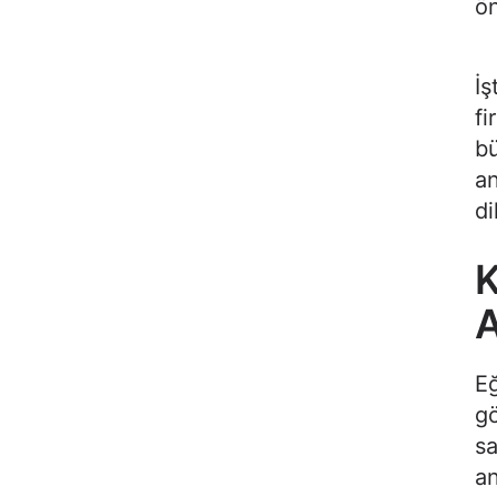
ön
İş
fi
bü
a
di
K
A
Eğ
gö
sa
an