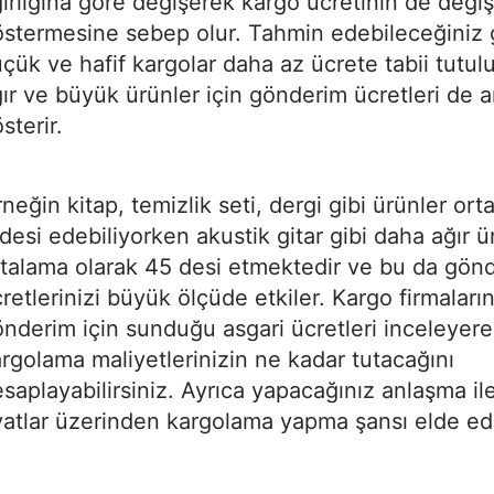
ırlığına göre değişerek kargo ücretinin de değiş
stermesine sebep olur. Tahmin edebileceğiniz 
çük ve hafif kargolar daha az ücrete tabii tutu
ır ve büyük ürünler için gönderim ücretleri de a
sterir.
neğin kitap, temizlik seti, dergi gibi ürünler ort
desi edebiliyorken akustik gitar gibi daha ağır ü
talama olarak 45 desi etmektedir ve bu da gön
retlerinizi büyük ölçüde etkiler. Kargo firmaları
nderim için sunduğu asgari ücretleri inceleyere
rgolama maliyetlerinizin ne kadar tutacağını
saplayabilirsiniz. Ayrıca yapacağınız anlaşma il
yatlar üzerinden kargolama yapma şansı elde ede