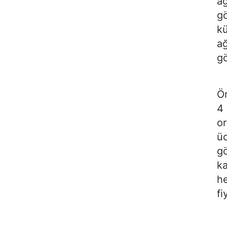
ağ
gö
kü
ağ
gö
Ör
4 
or
üc
gö
ka
he
fi