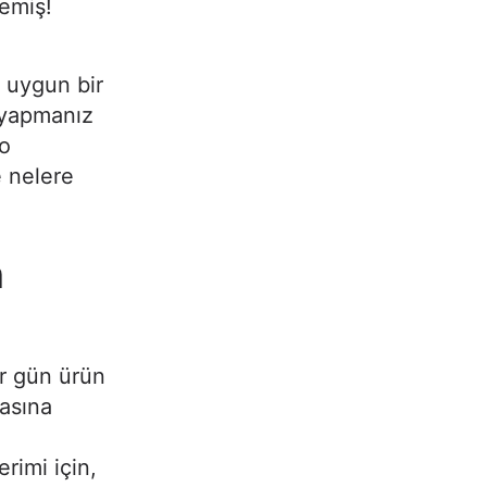
tmemiş!
e uygun bir
ı yapmanız
go
 nelere
n
er gün ürün
masına
rimi için,