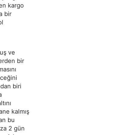
yen kargo
a bir
ol
muş ve
erden bir
masını
eceğini
dan biri
a
tını
tane kalmış
dan bu
ıza 2 gün