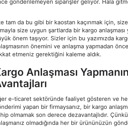
ce gönderilemeyen siparişler geliyor. Hala gi
te tam da bu gibi bir kaostan kaçınmak için, siz
rmayla size uygun şartlarda bir kargo anlaşmas
yük önem taşıyor. Sizler için bu yazımızda kar
nlaşmasının önemini ve anlaşma yapmadan önce
kkat etmeniz gerektiğini kaleme aldık.
argo Anlaşması Yapmanı
vantajları
er e-ticaret sektöründe faaliyet gösteren ve h
nderimi yapan bir firmaysanız, bir kargo anlaş
hip olmamak son derece dezavantajlıdır. Çünkü
laşmanız olmadığında her bir ürününüzün gönde