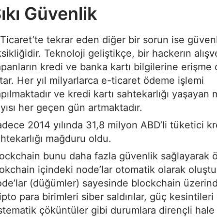
ıkı Güvenlik
Ticaret’te tekrar eden diğer bir sorun ise güven
sikliğidir. Teknoloji geliştikçe, bir hackerın alışv
panların kredi ve banka kartı bilgilerine erişme
tar. Her yıl milyarlarca e-ticaret ödeme işlemi
pılmaktadır ve kredi kartı sahtekarlığı yaşayan m
yısı her geçen gün artmaktadır.
dece 2014 yılında 31,8 milyon ABD’li tüketici kr
htekarlığı mağduru oldu.
ockchain bunu daha fazla güvenlik sağlayarak ö
okchain içindeki node’lar otomatik olarak oluştu
de’lar (düğümler) sayesinde blockchain üzerind
ipto para birimleri siber saldırılar, güç kesintiler
stematik çöküntüler gibi durumlara dirençli hale 