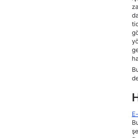
za
da
ti
g
yö
ge
ha
Bu
de
H
E-
Bu
şe