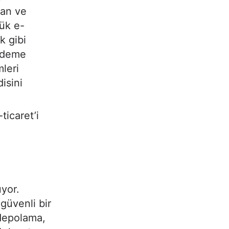
yan ve
ük e-
k gibi
ödeme
mleri
isini
ticaret’i
yor.
güvenli bir
 depolama,