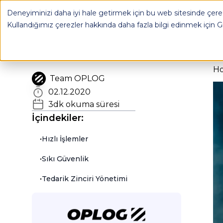
Deneyiminizi daha iyi hale getirmek için bu web sitesinde çerez
OPLOG
FULFILL
Kullandığımız çerezler hakkında daha fazla bilgi edinmek için
G
H
Team OPLOG
02.12.2020
3
dk okuma süresi
İçindekiler:
•
Hızlı İşlemler
•
Sıkı Güvenlik
•
Tedarik Zinciri Yönetimi