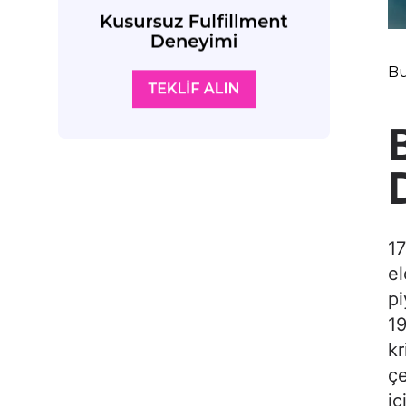
Bu
17
el
pi
19
kr
çe
iç