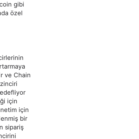
coin gibi
ında özel
irlerinin
urtarmaya
ir ve Chain
zinciri
edefliyor
ği için
önetim için
lenmiş bir
n sipariş
cirini