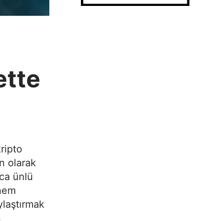
ette
kripto
n olarak
aca ünlü
 hem
ylaştırmak
n