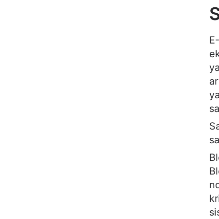
S
E-
ek
ya
ar
ya
sa
Sa
sa
Bl
Bl
no
kr
si