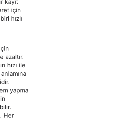
r kayıt
aret için
iri hızlı
için
 azaltır.
n hızı ile
i anlamına
dir.
şlem yapma
in
ilir.
. Her