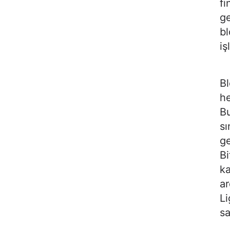
fi
ge
bl
iş
Bl
he
Bu
sı
ge
Bi
ka
ar
Li
sa