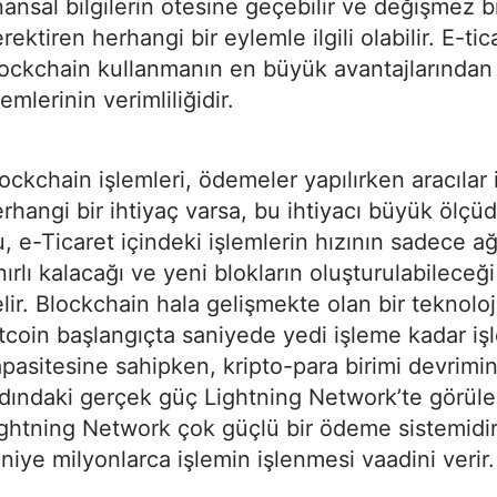
nansal bilgilerin ötesine geçebilir ve değişmez bi
rektiren herhangi bir eylemle ilgili olabilir. E-tic
ockchain kullanmanın en büyük avantajlarından b
lemlerinin verimliliğidir.
ockchain işlemleri, ödemeler yapılırken aracılar 
rhangi bir ihtiyaç varsa, bu ihtiyacı büyük ölçüde
, e-Ticaret içindeki işlemlerin hızının sadece ağı
nırlı kalacağı ve yeni blokların oluşturulabileceğ
lir. Blockchain hala gelişmekte olan bir teknoloji
tcoin başlangıçta saniyede yedi işleme kadar i
pasitesine sahipken, kripto-para birimi devrimin
dındaki gerçek güç Lightning Network’te görüleb
ghtning Network çok güçlü bir ödeme sistemidir
niye milyonlarca işlemin işlenmesi vaadini verir.