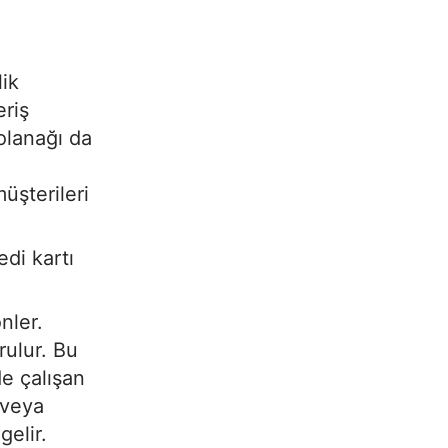
lik
eriş
 olanağı da
üşterileri
edi kartı
nler.
rulur. Bu
e çalışan
i veya
gelir.