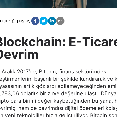
 içeriği paylaş:
Blockchain: E-Ticar
Devrim
 Aralık 2017’de, Bitcoin, finans sektöründeki
eştirmenlerini başarılı bir şekilde kandırarak ve 
yasasının artık göz ardı edilemeyeceğinden emi
,783,06 dolarlık bir zirve değerine ulaştı. Düny
ipto para birimi değer kaybettiğinden bu yana,
vrimiçi hem de çevrimdışı dijital ödemeleri kola
in yeni teknolojiler hızla geliştiriliyor. Bitcoin so