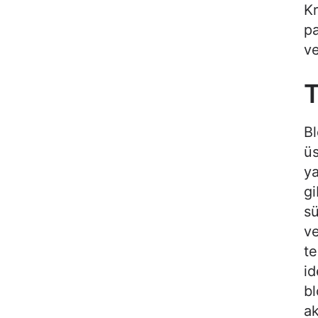
Kr
pa
ve
T
Bl
üs
ya
gi
sü
ve
te
id
bl
ak