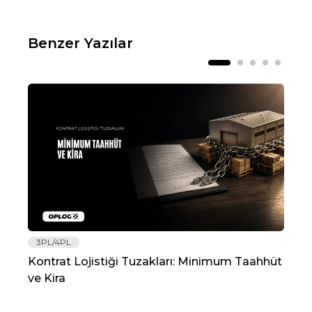
Benzer Yazılar
3PL/4PL
Lo
Kontrat Lojistiği Tuzakları: Minimum Taahhüt
202
ve Kira
Re