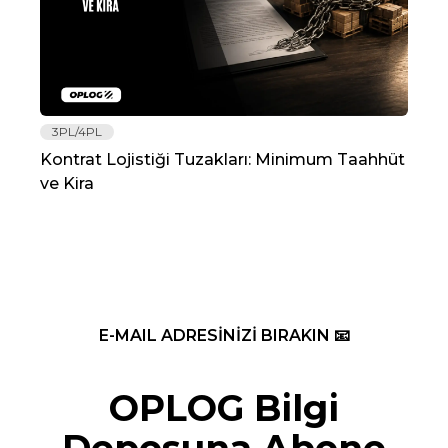
3PL/4PL
Lo
Kontrat Lojistiği Tuzakları: Minimum Taahhüt
202
ve Kira
Re
E-MAIL ADRESİNİZİ BIRAKIN 📧
OPLOG Bilgi