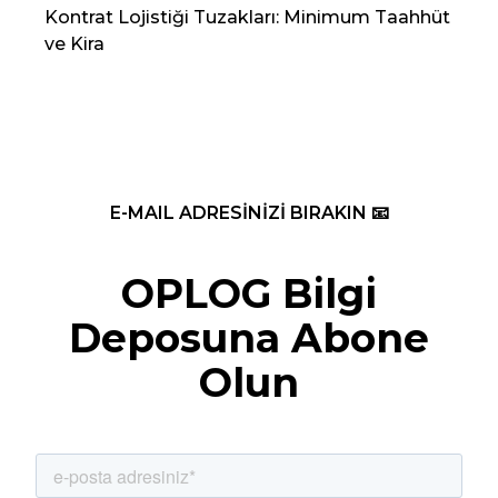
Kontrat Lojistiği Tuzakları: Minimum Taahhüt
202
ve Kira
Re
E-MAIL ADRESİNİZİ BIRAKIN 📧
OPLOG Bilgi
Deposuna Abone
Olun