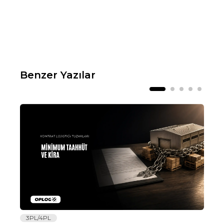
Benzer Yazılar
3PL/4PL
Lo