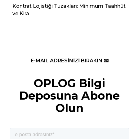
Kontrat Lojistiği Tuzakları: Minimum Taahhüt
202
ve Kira
Re
E-MAIL ADRESİNİZİ BIRAKIN 📧
OPLOG Bilgi
Deposuna Abone
Olun