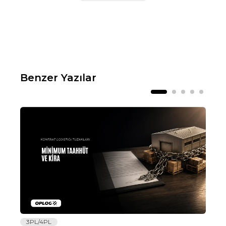
Benzer Yazılar
3PL/4PL
Lo