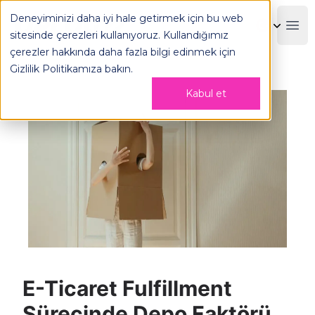
Deneyiminizi daha iyi hale getirmek için bu web
OPLOG
Boo
sitesinde çerezleri kullanıyoruz. Kullandığımız
çerezler hakkında daha fazla bilgi edinmek için
Gizlilik Politikamıza
bakın.
Kabul et
E-Ticaret Fulfillment
Sürecinde Depo Faktörü