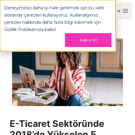
Deneyiminizi daha iyi hale getirmek için bu web
OPLOG
Boo
sitesinde çerezleri kullanıyoruz. Kullandığımız
çerezler hakkında daha fazla bilgi edinmek için
Gizlilik Politikamıza
bakın.
Kabul et
E-Ticaret Sektöründe
2018’de Yükselen 5