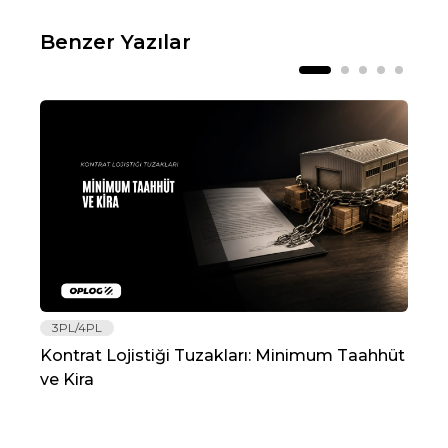
Benzer Yazılar
3PL/4PL
Lo
Kontrat Lojistiği Tuzakları: Minimum Taahhüt
202
ve Kira
Re