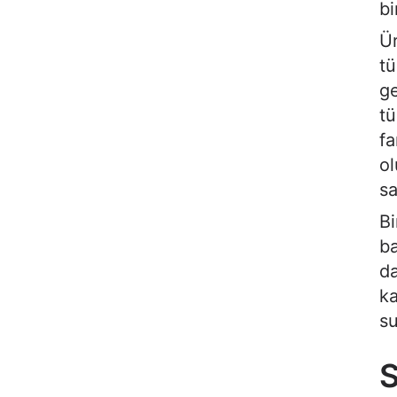
bi
Ür
tü
ge
tü
fa
ol
sa
Bi
ba
da
ka
su
S