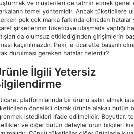
uşturmak ve müşterileri de tatmin etmek genel
rkaların temel yöntemidir. Ancak tüketicilere 
terken pek çok marka farkında olmadan hatalar 
caret şirketlerinin tüketiciye ulaşmada yaptığı ha
tışları da olumsuz etkilediğinden girişimlerin baş
ması kaçınılmazdır. Peki, e-ticarette başarılı ol
ak durulması gereken hatalar nelerdir?
rünle İlgili Yetersiz
ilgilendirme
ticaret platformlarında bir ürünü satın almak is
keticilerin öncelikli olarak ürünle alakalı bütün bi
renmek istedikleri ifade edilmelidir. Boyutlar, t
ellikler ve diğer bütün detaylar ürün bilgileri k
zılmalıdır. Çünkü tüketiciler diğer ürünlerle kı