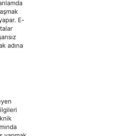
 anlamda
ulaşmak
yapar. E-
talar
arısız
mak adına
teyen
lgileri
eknik
ısmında
yas yapmak