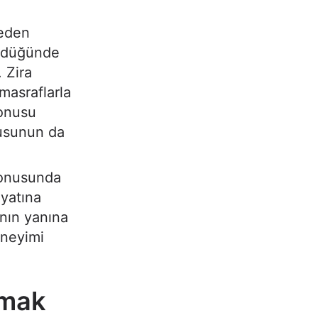
 eden
gördüğünde
. Zira
masraflarla
konusu
gusunun da
 konusunda
iyatına
ının yanına
eneyimi
tmak