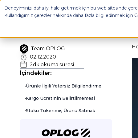
Deneyiminizi daha iyi hale getirmek için bu web sitesinde çerez
OPLOG
FULFILL
Kullandığımız çerezler hakkında daha fazla bilgi edinmek için
G
H
Team OPLOG
02.12.2020
2
dk okuma süresi
İçindekiler:
•
Ürünle İlgili Yetersiz Bilgilendirme
•
Kargo Ücretinin Belirtilmemesi
•
Stoku Tükenmiş Ürünü Satmak