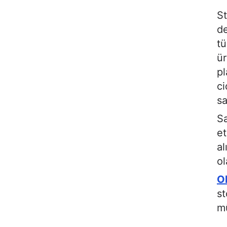
St
de
tü
ür
pl
ci
sa
Sa
et
al
ol
O
st
mü