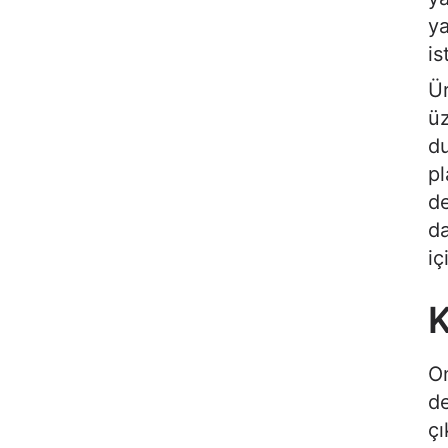
ya
is
Ür
üz
du
pl
de
da
iç
K
On
de
çı