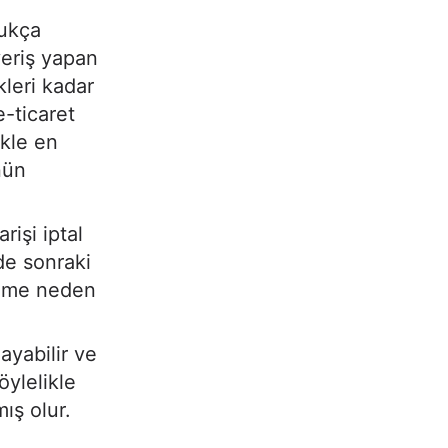
dukça
veriş yapan
kleri kadar
e-ticaret
kle en
nün
rişi iptal
de sonraki
eyime neden
ayabilir ve
öylelikle
ış olur.