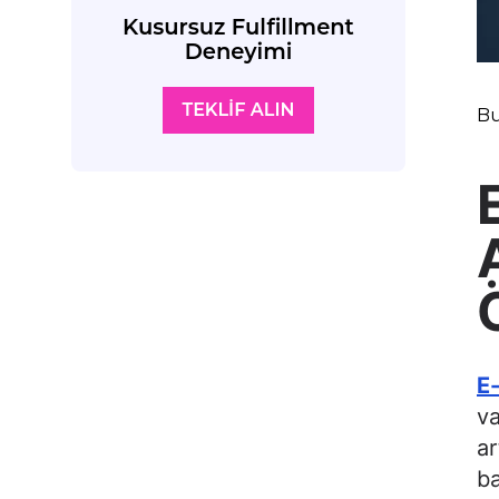
Bu
E-
va
ar
ba