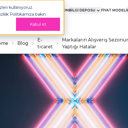
leri kullanıyoruz.
MENT
TEKNOLOJİ
ENTEGRASYON
BİLGİ DEPOSU
FİYAT MODELİ
izlilik Politikamıza
bakın.
Kabul et
E-
Markaların Alışveriş Sezon
ome
Blog
ticaret
Yaptığı Hatalar