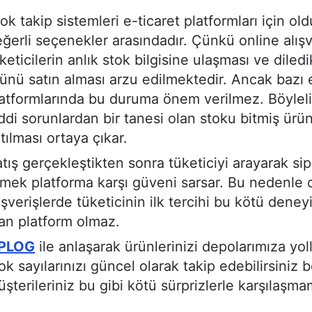
ok takip sistemleri e-ticaret platformları için ol
ğerli seçenekler arasındadır. Çünkü online alış
keticilerin anlık stok bilgisine ulaşması ve diledi
ünü satın alması arzu edilmektedir. Ancak bazı 
atformlarında bu duruma önem verilmez. Böyleli
ddi sorunlardan bir tanesi olan stoku bitmiş ürü
tılması ortaya çıkar.
tış gerçekleştikten sonra tüketiciyi arayarak sipa
mek platforma karşı güveni sarsar. Bu nedenle 
ışverişlerde tüketicinin ilk tercihi bu kötü den
an platform olmaz.
PLOG
ile anlaşarak ürünlerinizi depolarımıza yoll
ok sayılarınızı güncel olarak takip edebilirsiniz b
şterileriniz bu gibi kötü sürprizlerle karşılaşmam