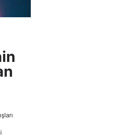
nin
an
şları
i