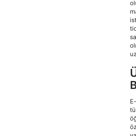
ol
ma
is
ti
sa
ol
uz
Ü
B
E-
tü
öğ
öz
ya