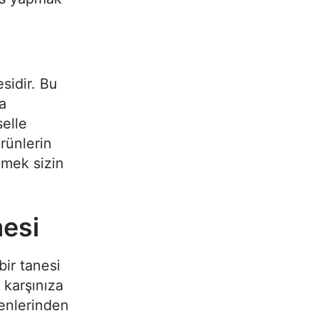
sidir. Bu
a
selle
rünlerin
çmek sizin
mesi
bir tanesi
 karşınıza
denlerinden