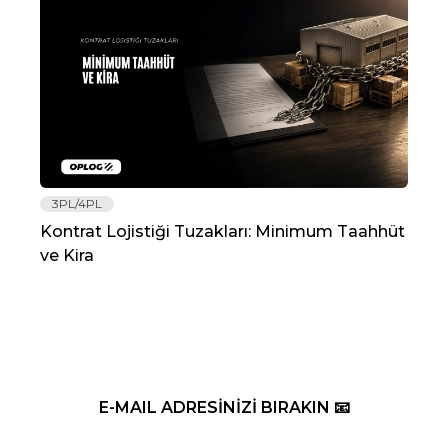
3PL/4PL
Lo
Kontrat Lojistiği Tuzakları: Minimum Taahhüt
202
ve Kira
Re
E-MAIL ADRESİNİZİ BIRAKIN 📧