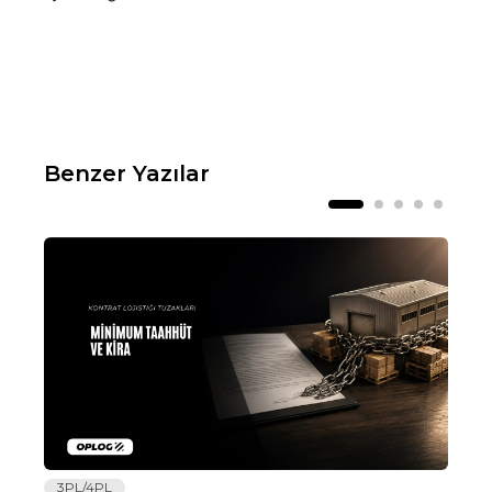
Benzer Yazılar
3PL/4PL
Lo