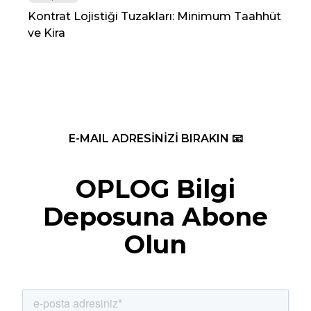
Kontrat Lojistiği Tuzakları: Minimum Taahhüt
202
ve Kira
Re
E-MAIL ADRESİNİZİ BIRAKIN 📧
OPLOG Bilgi
Deposuna Abone
Olun