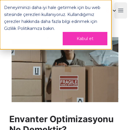
Deneyiminizi daha iyi hale getirmek için bu web
OPLOG
Boo
sitesinde çerezleri kullanıyoruz. Kullandığımız
çerezler hakkında daha fazla bilgi edinmek için
Gizlilik Politikamıza
bakın.
Kabul et
Envanter Optimizasyonu
Ne Demektir?