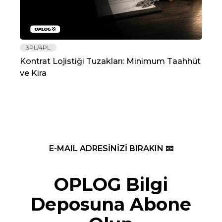
3PL/4PL
Lo
Kontrat Lojistiği Tuzakları: Minimum Taahhüt
202
ve Kira
Re
E-MAIL ADRESİNİZİ BIRAKIN 📧
OPLOG Bilgi
Deposuna Abone