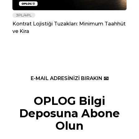
3PL/4PL
Lo
Kontrat Lojistiği Tuzakları: Minimum Taahhüt
202
ve Kira
Re
E-MAIL ADRESİNİZİ BIRAKIN 📧
OPLOG Bilgi
Deposuna Abone
Olun