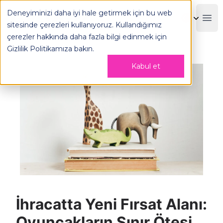
Deneyiminizi daha iyi hale getirmek için bu web
OPLOG
Boo
sitesinde çerezleri kullanıyoruz. Kullandığımız
çerezler hakkında daha fazla bilgi edinmek için
Gizlilik Politikamıza
bakın.
Kabul et
İhracatta Yeni Fırsat Alanı:
Oyuncakların Sınır Ötesi