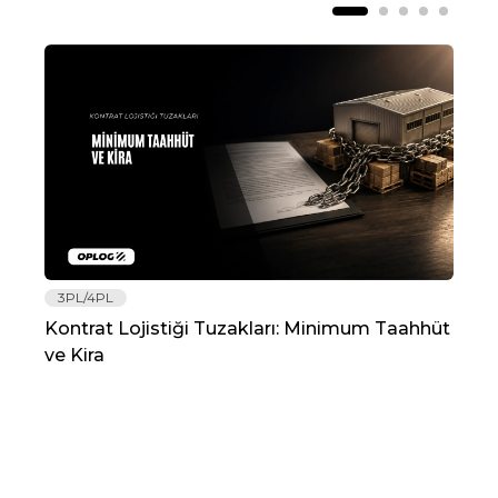
3PL/4PL
Lo
Kontrat Lojistiği Tuzakları: Minimum Taahhüt
202
ve Kira
Re