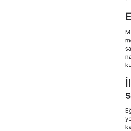
E
Mü
me
sa
na
ku
İ
s
Eğ
yo
ka