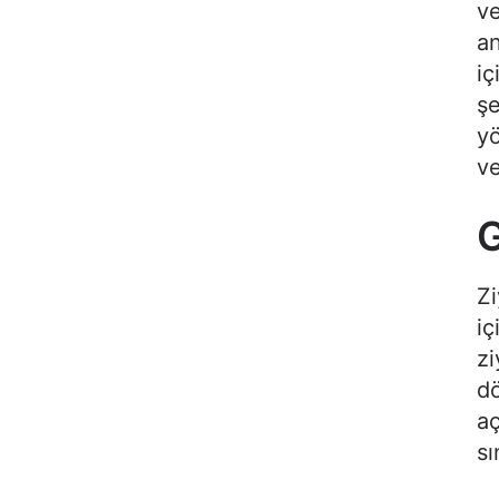
ve
an
iç
şe
yö
ve
G
Zi
iç
zi
dö
aç
sı