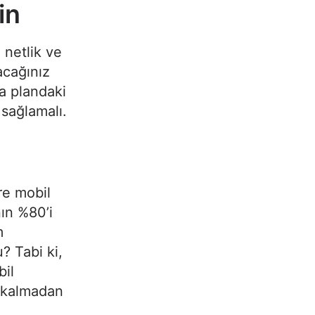
in
 netlik ve
acağınız
ka plandaki
sağlamalı.
re mobil
nın %80’i
m
 Tabi ki,
bil
k kalmadan