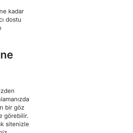
 ne kadar
cı dostu
e
ine
nizden
anlamanızda
an bir göz
 görebilir.
ak sitenizle
niz