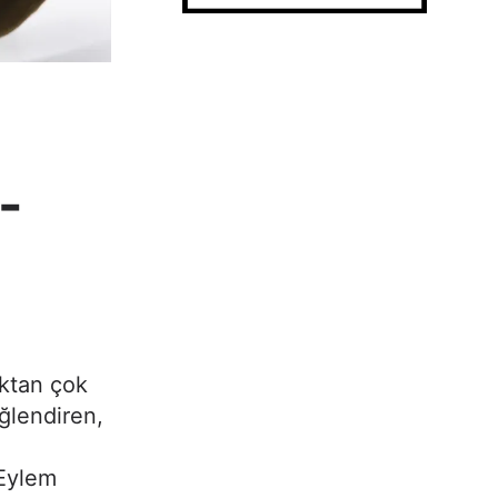
-
aktan çok
eğlendiren,
 Eylem