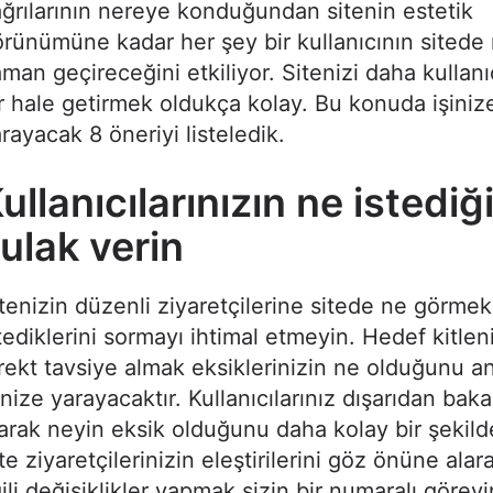
ğrılarının nereye konduğundan sitenin estetik
rünümüne kadar her şey bir kullanıcının sitede
man geçireceğini etkiliyor. Sitenizi daha kullanı
r hale getirmek oldukça kolay. Bu konuda işiniz
rayacak 8 öneriyi listeledik.
ullanıcılarınızın ne istediğ
ulak verin
tenizin düzenli ziyaretçilerine sitede ne görmek
tediklerini sormayı ihtimal etmeyin. Hedef kitle
rekt tavsiye almak eksiklerinizin ne olduğunu 
inize yarayacaktır. Kullanıcılarınız dışarıdan bak
arak neyin eksik olduğunu daha kolay bir şekilde
te ziyaretçilerinizin eleştirilerini göz önüne alar
gili değişiklikler yapmak sizin bir numaralı görevi