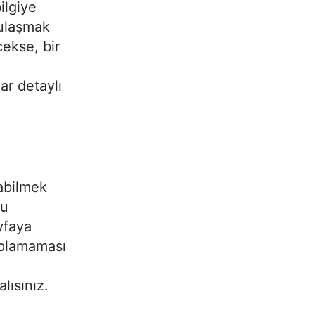
bilgiye
 ulaşmak
cekse, bir
ar detaylı
labilmek
ğu
yfaya
aplamaması
lısınız.