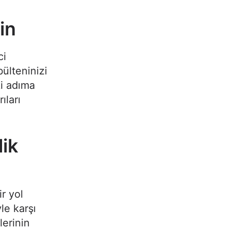
in
ci
ülteninizi
ki adıma
ıları
lik
ir yol
le karşı
lerinin