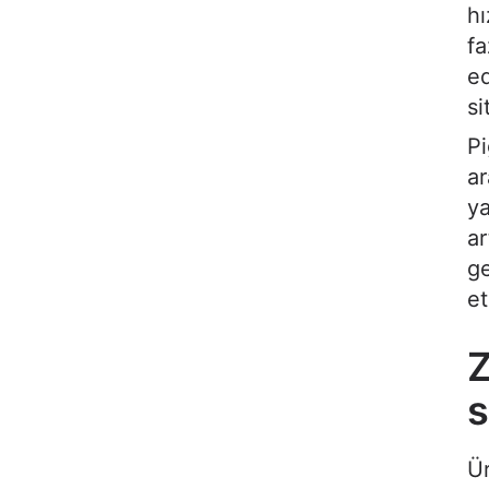
hı
fa
ed
si
Pi
ar
ya
ar
ge
et
Z
s
Ür