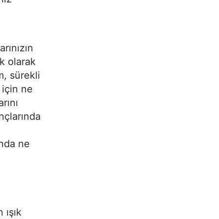
arınızın
ik olarak
, sürekli
 için ne
rını
ançlarında
unda ne
n ışık