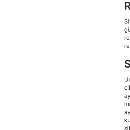
R
Si
gü
re
re
S
Un
ci
ay
m
ay
ku
si