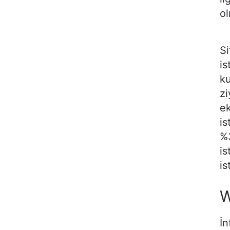
ol
Si
is
ku
zi
ek
is
%3
is
is
W
İn