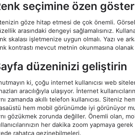
enk seçimine özen göster
tenizin göze hitap etmesi de çok önemli. Görsel
zellik arasındaki dengeyi sağlamalısınız. Kullan
nk skalası işletmenize uygun olmalı. Yazı ve ar
nk kontrastı mevcut metnin okunmasına olanak 
ayfa düzeninizi geliştirin
utmayın ki, çoğu internet kullanıcısı web sitele
hazları aracılığıyla ulaşıyor. İnternet kullanıcıları
nı zamanda akıllı telefon kullanıcısı. Siteniz he
asaüstü hem mobil görünümde iyi görünüyor mu?
nı gözükmek zorunda değiller. Önemli olan, mo
llanıcılarınızın her dakika zoom yapmaya gere
tede rahatça gezinebilmeleri.