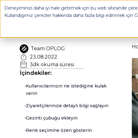
Deneyiminizi daha iyi hale getirmek için bu web sitesinde çerez
OPLOG
FULFILL
Kullandığımız çerezler hakkında daha fazla bilgi edinmek için
G
H
Team OPLOG
23.08.2022
3
dk okuma süresi
İçindekiler:
•
Kullanıcılarınızın ne istediğine kulak
verin
•
Ziyaretçilerinize detaylı bilgi sağlayın
•
Gezinti çubuğu ekleyin
•
Renk seçimine özen gösterin