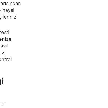
yarısından
e hayal
ilerinizi
testi
menize
asıl
ız
ontrol
gi
ar