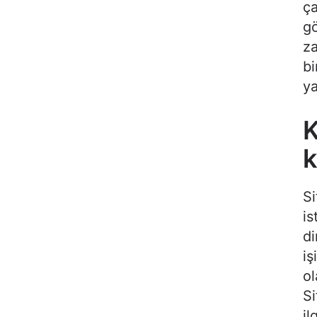
ça
gö
za
bi
ya
K
k
Si
is
di
iş
ol
Si
il