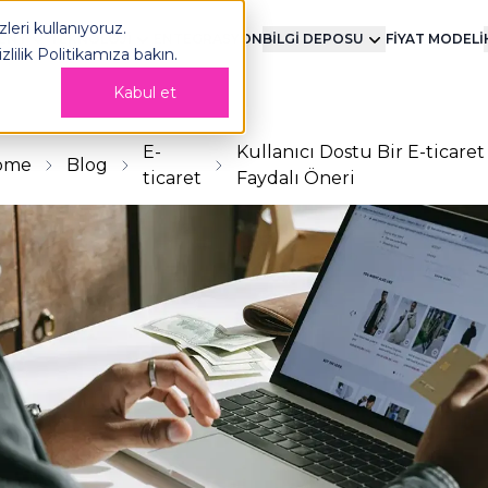
leri kullanıyoruz.
MENT
TEKNOLOJİ
ENTEGRASYON
BİLGİ DEPOSU
FİYAT MODELİ
izlilik Politikamıza
bakın.
Kabul et
E-
Kullanıcı Dostu Bir E-ticaret 
ome
Blog
ticaret
Faydalı Öneri